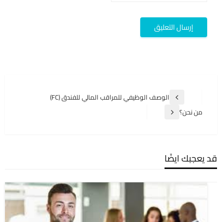
تصفّح
الوصف الوظيفي للمراقب المالي للفندق (FC)
المقالة
المقالات
السابقة
من نحن؟
المقالة
التالية
قد يعجبك ايضًا