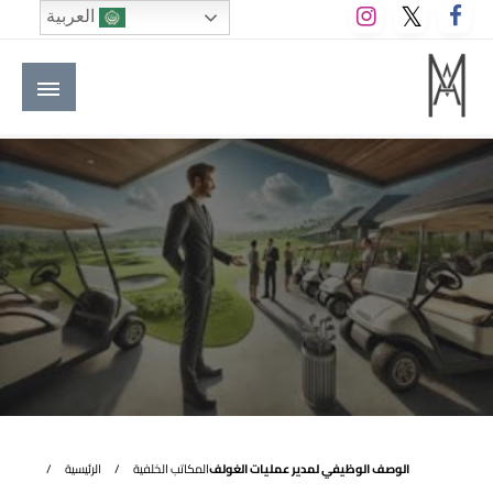
لتخطي
العربية
لى
لمحتوى
M A hotels | إم ايه هوتيلز
الموقع الأول للعاملين في الفنادق في العالم العربي
الوصف الوظيفي لمدير عمليات الغولف
المكاتب الخلفية
الرئيسية