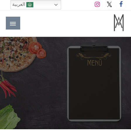
لتخطي
العربية
لى
لمحتوى
M A hotels | إم ايه هوتيلز
الموقع الأول للعاملين في الفنادق في العالم العربي