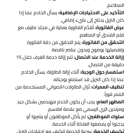
المطاعم.
التأكيد على الاحتياجات الإضافية:
يسأل الخادم عما إذا
كان النزيل يحتاج إلى شيء إضافي.
عرض الفاتورة:
تُقدَّم الفاتورة بعناية في مجلد نظيف مع
قلم الفندق أو المطعم.
التحقق من الفاتورة:
يتم التحقق من دقة الفاتورة
وتفصيلها بوضوح وبدون عناصر ناقصة.
إزالة الخدمة عند الاتصال:
تتم إزالة خدمة الغرف خلال 15
دقيقة من الاتصال.
استفسار حول الوجبة:
أثناء إزالة الطاولة، يسأل الخادم
عما إذا كان النزيل قد استمتع بوجباته.
تنظيف الممرات:
تُزال الطاولات/الصواني المستخدمة من
الممر فوراً.
المظهر العام:
يجب أن يكون الخدم مهندمين بشكل جيد
ومرتدين الزي الرسمي مع علامة اaلاسم.
سلوك الموظفين:
لم يأكل الموظفون أو يشربوا أو
يدخنوا أو يمضغوا العلكة أثناء الخدمة.
تكييف الخدمة:
سرعة الخدمة تتكيف مع احتياجات النزيل