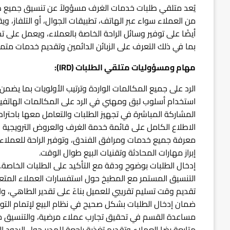
يُعد متلقي طلبات خدمات الغرف مسؤولاً عن تنسيق جميع ط
أيضًا على توفير وسائل الراحة الخاصة بالعملاء، ويعمل على ت
بما في ذلك التعرف على الزبائن الدائمين وتقديم خدمات متمي
مهام ومسؤوليات متلقي الطلبات (IRD):
الرد على جميع المكالمات الواردة وترتيب الأولويات بما يضمن
استخدام أسلوب لبق ومهني في الرد على المكالمات الهاتفية
المشاركة المباشرة في تجهيز الطلبات والتعامل معها باحترا
الاطلاع الكامل على قائمة خدمة الغرف والعروض الترويجية 
معرفة جميع خدمات ومرافق الفندق، وتوفير الراحة للعملاء 
إبراز مهارات المحادثة وتقنيات البيع طوال الوقت.
إدخال الطلبات بوضوح ودقة مع التأكيد على الطلبات الخاصة.
التنسيق المستمر مع المطبخ حول استفسارات العملاء المتعلقة 
تقديم وقت تسليم تقريبي للعميل بناءً على تقدير الطاهي، والاع
ضمان إدخال الطلبات بشكل صحيح في نظام البيع لإتمام التوا
مساعدة القسم في تحقيق تجارب عملاء مرضية، والتنسيق م
متابعة رضا العملاء وتقديم تغذية راجعة للمدير حول الردود الإيج