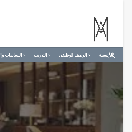
لتخطي
لى
لمحتوى
الموقع الأول للعاملين في الفنادق في العالم العربي
M A hotels | إم ايه هوتيلز
الرئيسية
الوصف الوظيفي
التدريب
السياسات وال