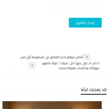
تصفّح
أفضل موقع لحجز الفنادق في السعودية أون لاين
المقالة
المقالات
5 كتب لا غنى عنها لكل “شيف”: دليلك لتطوير
السابقة
المقالة
مهاراتك واكتساب معرفة جديدة
التالية
قد يعجبك ايضًا