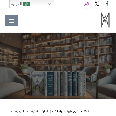
لتخطي
العربية
لى
لمحتوى
M A hotels | إم ايه هوتيلز
الموقع الأول للعاملين في الفنادق في العالم العربي
7 كتب لا غنى عنها لمدراء الفنادق
الإدارة الفندقية
الرئيسية