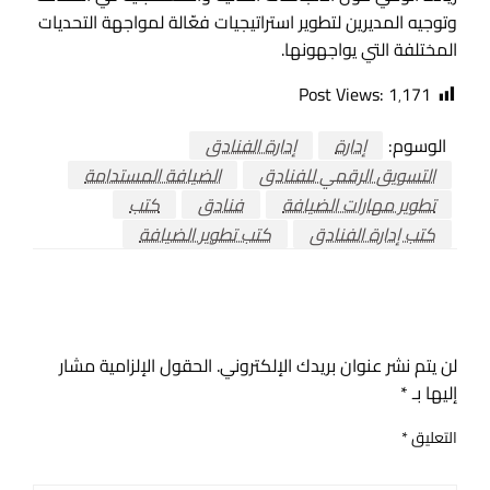
وتوجيه المديرين لتطوير استراتيجيات فعّالة لمواجهة التحديات
المختلفة التي يواجهونها.
Post Views:
1٬171
الوسوم:
إدارة
إدارة الفنادق
التسويق الرقمي للفنادق
الضيافة المستدامة
تطوير مهارات الضيافة
فنادق
كتب
كتب إدارة الفنادق
كتب تطوير الضيافة
اترك ردا
لن يتم نشر عنوان بريدك الإلكتروني.
الحقول الإلزامية مشار
إليها بـ
*
التعليق
*