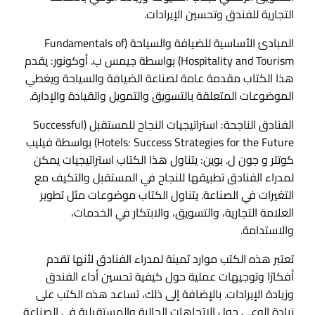
التجارية للفندق وتحسين الإيرادات.
المبادئ الأساسية للضيافة والسياحة (Fundamentals of
Hospitality and Tourism) بواسطة جيمس ب. أوكونور: يقدم
هذا الكتاب مقدمة عامة لصناعة الضيافة والسياحة ويغطي
الموضوعات المتعلقة بالتسويق والتمويل والقيادة والإدارة.
الفنادق الناجحة: استراتيجيات النجاح للمستقبل (Successful
Hotels: Success Strategies for the Future) بواسطة فيليب
كوتلر و جون ل. بوين: يتناول هذا الكتاب استراتيجيات يمكن
لمدراء الفنادق تطبيقها للنجاح في المستقبل والتكيف مع
التغيرات في الصناعة. يتناول الكتاب موضوعات مثل تطوير
العلامة التجارية، والتسويق، والابتكار في الخدمات،
والاستدامة.
تعتبر هذه الكتب موارد ثمينة لمدراء الفنادق لأنها تقدم
أفكارًا وتوجيهات عملية حول كيفية تحسين أداء الفندق
وزيادة الإيرادات. بالإضافة إلى ذلك، تساعد هذه الكتب على
زيادة الوعي حول الاتجاهات الحالية والمستقبلية في الصناعة