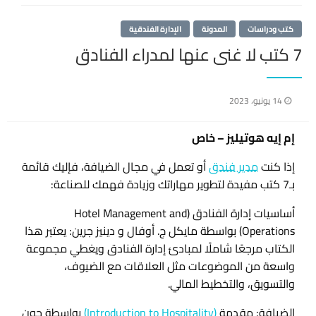
كتب ودراسات
المدونة
الإدارة الفندقية
7 كتب لا غنى عنها لمدراء الفنادق
نُشر
14 يونيو، 2023
في
إم إيه هوتيليز – خاص
إذا كنت
مدير فندق
أو تعمل في مجال الضيافة، فإليك قائمة
بـ7 كتب مفيدة لتطوير مهاراتك وزيادة فهمك للصناعة:
أساسيات إدارة الفنادق (Hotel Management and
Operations) بواسطة مايكل ج. أوفال و دينيز جرين: يعتبر هذا
الكتاب مرجعًا شاملًا لمبادئ إدارة الفنادق ويغطي مجموعة
واسعة من الموضوعات مثل العلاقات مع الضيوف،
والتسويق، والتخطيط المالي.
الضيافة: مقدمة
(Introduction to Hospitality)
بواسطة جون