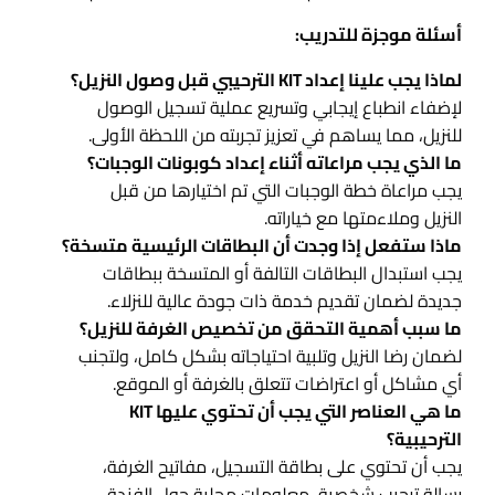
أسئلة موجزة للتدريب:
لماذا يجب علينا إعداد KIT الترحيبي قبل وصول النزيل؟
لإضفاء انطباع إيجابي وتسريع عملية تسجيل الوصول
للنزيل، مما يساهم في تعزيز تجربته من اللحظة الأولى.
ما الذي يجب مراعاته أثناء إعداد كوبونات الوجبات؟
يجب مراعاة خطة الوجبات التي تم اختيارها من قبل
النزيل وملاءمتها مع خياراته.
ماذا ستفعل إذا وجدت أن البطاقات الرئيسية متسخة؟
يجب استبدال البطاقات التالفة أو المتسخة ببطاقات
جديدة لضمان تقديم خدمة ذات جودة عالية للنزلاء.
ما سبب أهمية التحقق من تخصيص الغرفة للنزيل؟
لضمان رضا النزيل وتلبية احتياجاته بشكل كامل، ولتجنب
أي مشاكل أو اعتراضات تتعلق بالغرفة أو الموقع.
ما هي العناصر التي يجب أن تحتوي عليها KIT
الترحيبية؟
يجب أن تحتوي على بطاقة التسجيل، مفاتيح الغرفة،
رسالة ترحيب شخصية، معلومات محلية حول الفندق،