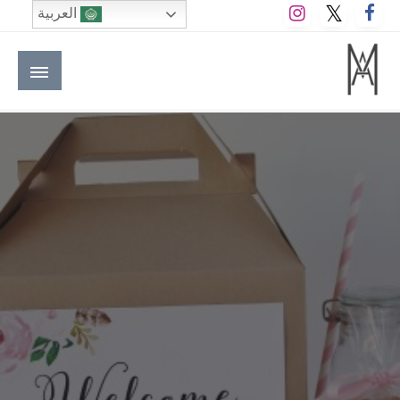
لتخطي
العربية
لى
لمحتوى
M A hotels | إم ايه هوتيلز
الموقع الأول للعاملين في الفنادق في العالم العربي