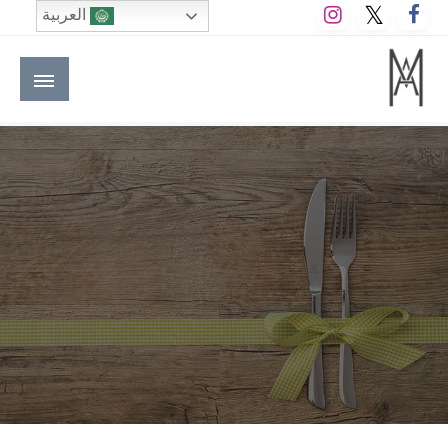
لتخطي
العربية
لى
لمحتوى
M A hotels | إم ايه هوتيلز
الموقع الأول للعاملين في الفنادق في العالم العربي