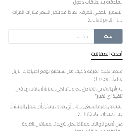
الفندقية بلا بطاقات دخول
التسعير اللحظي للغرف.. لماذا قد يتغير السعر عشرات المرات
خلال اليوم الواحد؟
أحدث المقالات
عندما تصبح الغرفة ذكية.. هل تستطيع توقع احتياجات النزيل
قبل أن يطلبها؟
التوأم الرقمي للفندق.. كيف تحاكي المنشآت نفسها قبل
تنفيذ أي تغيير؟
الفنادق ذاتية التشغيل.. إلى أي مدى يمكن أن تعمل المنشأة
دون موظفي استقبال؟
هل أصبح الهاتف مفتاحًا لكل شيء؟.. مستقبل الغرفة
الفندقية بلا بطاقات دخول