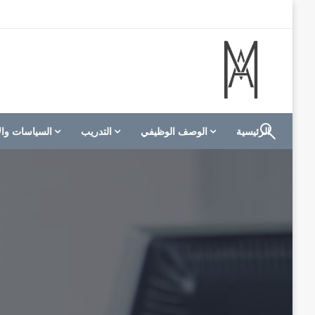
لتخطي
لى
لمحتوى
الموقع الأول للعاملين في الفنادق في العالم العربي
M A hotels | إم ايه هوتيلز
الرئيسية
الوصف الوظيفي
التدريب
السياسات وال