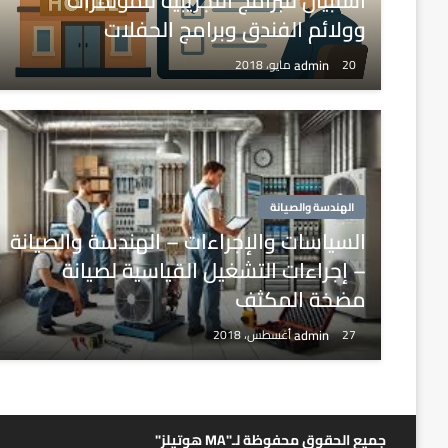
استبيان للبرامج التجريبية للمؤتمرات
وولائم الفندق وبرامج الحفلات
admin
20 مايو، 2018
الهندسة والصيانة
السياسات والإجراءات – الهندسة والصيانة
– إجراءات التشغيل القياسية لصيانة
مضخة المكثف
admin
27 أغسطس، 2018
جميع الحقوق محفوظة لـ"MA هوتيلز"