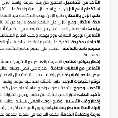
التأكد من التفاصيل
: التحقق من رقم الغرفة، واسم النزيل،
استخدام اسم النزيل
: إدراج اسم النزيل مرة واحدة على الأق
طلب الإذن بالانتظار
: طلب الإذن لوضع المكالمة قيد الانتظار و
مدة الانتظار
: وضع النزيل على الانتظار لمدة لا تزيد عن 30 ثانية، مع تقديم الشكر للنزيل عند العودة للمكالمة.
بيئة هادئة
: ضمان الحد الأدنى من الضوضاء في الخلفية أثناء
التعامل الودود
: التصرف بروح بهجة، وتجنب الطابع الميكانيكي
اقتراحات مفيدة
: القدرة على تقديم اقتراحات للطلبات أو العر
معرفة تامة بالقائمة
: الاطلاع على جميع عناصر القائمة، مع 
الحساسية.
إخطار بتوافر العناصر
: المعرفة بالعناصر غير المتوفرة مسبقً
التعامل مع الطلبات الخاصة
: القدرة على تلقي وتلبية الطل
عرض عناصر إضافية
: عرض إضافات من القائمة مثل العصائر أو
توقع احتياجات النزلاء
: طرح الأسئلة المناسبة لتوقع وتلبية احت
التحدث بوضوح
: التحدث بصوت واضح وباستخدام جمل كاملة لت
تأكيد الطلب
: تكرار الطلب للتأكد من دقته، وعرض الخيارات ا
إخطار وقت التسليم
: توضيح الوقت الفعلي لتسليم الطلب؛ 20 دقيقة للإفطار و30 دقيقة للغداء والعشاء.
إنهاء المكالمة بطريقة لطيفة
: يكون الموظف آخر من يتحد
سرعة وكفاءة الخدمة
: تكيف السرعة في تقديم الخدمة بما 