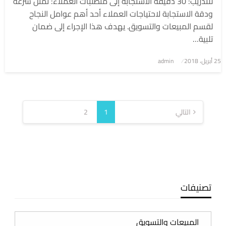
للتدريب: 30 دقيقة الاستجابة إلى متطلبات العملاء: تمثل سرعة
ودقة الاستجابة لاحتياجات العملاء أحد أهم عوامل النجاح
لقسم المبيعات والتسويق. يهدف هذا الإجراء إلى ضمان
تلبية…
نُشر
25 أبريل، 2018
admin
في
تعدد
صفحات
التالي
1
2
المقالات
تصنيفات
تصنيفات