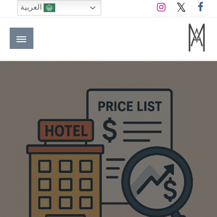
لتخطي
العربية
لى
لمحتوى
M A hotels | إم ايه هوتيلز
الموقع الأول للعاملين في الفنادق في العالم العربي