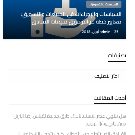
المبيعات والتسويق
السياسات والإجراءات في المبيعات والتسويق:
معايير خطة حوافز فريق مبيعات الفنادق
admin
25 أبريل، 2018
تصنيفات
تصنيفات
أحدث المقالات
هل ينتهي عصر الاستبيانات؟.. طرق جديدة لقياس رضا النزيل
دون طرح سؤال واحد
الفنادق التي تتعلم من الأخطاء.. كيف تتحول الشكاوى إلى