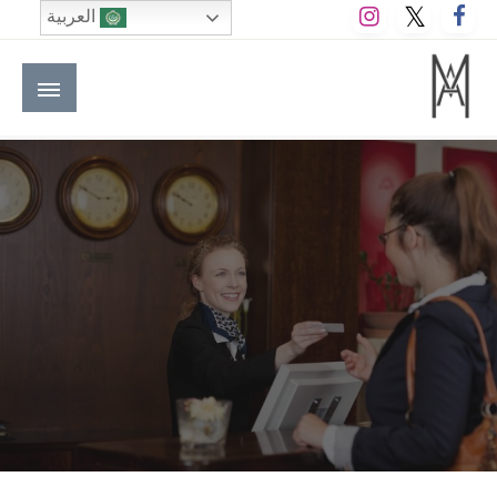
لتخطي
العربية
لى
لمحتوى
M A hotels | إم ايه هوتيلز
الموقع الأول للعاملين في الفنادق في العالم العربي