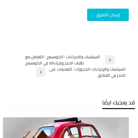
تصفّح
السياسات والاجراءات -الكونسيرج -التعامل مع
المقالة
طلبات الحجز وإجراءاته في الكونسيرج
المقالات
السابقة
السياسات والإجراءات-الحجوزات- التعديلات على
المقالة
الحجز في الفنادق
التالية
قد يعجبك ايضًا