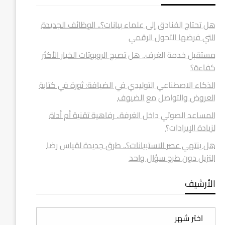
هل تحتاج الفنادق إلى علماء بيانات؟.. الوظائف الجديدة
التي فرضها التحول الرقمي
مستقبل خدمة الغرف.. هل تصبح الروبوتات الخيار الأكثر
كفاءة؟
الذكاء الاصطناعي التوليدي في الضيافة: ثورة في كتابة
العروض والتواصل مع الضيوف
المساعد الصوتي داخل الغرفة.. رفاهية تقنية أم أداة
لزيادة الإيرادات؟
هل ينتهي عصر الاستبيانات؟.. طرق جديدة لقياس رضا
النزيل دون طرح سؤال واحد
الأرشيف
الأرشيف