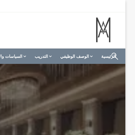
لتخطي
لى
لمحتوى
الموقع الأول للعاملين في الفنادق في العالم العربي
M A hotels | إم ايه هوتيلز
الرئيسية
الوصف الوظيفي
التدريب
السياسات وال