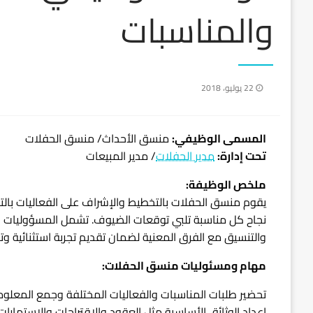
والمناسبات
نُشر
22 يوليو، 2018
في
المسمى الوظيفي:
منسق الأحداث/ منسق الحفلات
تحت إدارة:
مدير الحفلات
/ مدير المبيعات
ملخص الوظيفة:
يقوم منسق الحفلات بالتخطيط والإشراف على الفعاليات با
نجاح كل مناسبة تلبي توقعات الضيوف. تشمل المسؤوليات قراء
والتنسيق مع الفرق المعنية لضمان تقديم تجربة استثنائية وت
مهام ومسئوليات منسق الحفلات:
تحضير طلبات المناسبات والفعاليات المختلفة وجمع المعلوم
إعداد الوثائق الأساسية مثل العقود والاقتراحات والاستمارات 