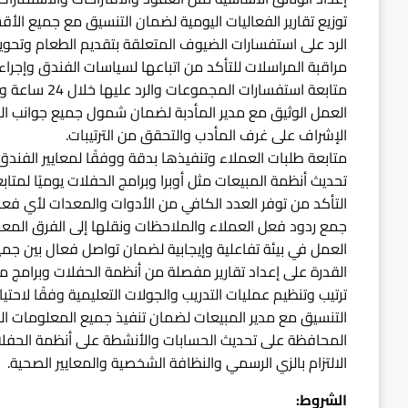
توزيع تقارير الفعاليات اليومية لضمان التنسيق مع جميع الأ
الرد على استفسارات الضيوف المتعلقة بتقديم الطعام وتحويله
مراقبة المراسلات للتأكد من اتباعها لسياسات الفندق وإجراءا
متابعة استفسارات المجموعات والرد عليها خلال 24 ساعة ومراجعة التقييمات مع المدير المختص.
العمل الوثيق مع مدير المأدبة لضمان شمول جميع جوانب الفعا
الإشراف على غرف المأدب والتحقق من الترتيبات.
متابعة طلبات العملاء وتنفيذها بدقة ووفقًا لمعايير الفندق
تحديث أنظمة المبيعات مثل أوبرا وبرامج الحفلات يوميًا لمتاب
التأكد من توفر العدد الكافي من الأدوات والمعدات لأي فعال
جمع ردود فعل العملاء والملاحظات ونقلها إلى الفرق المعني
العمل في بيئة تفاعلية وإيجابية لضمان تواصل فعال بين جمي
القدرة على إعداد تقارير مفصلة من أنظمة الحفلات وبرامج مثل Excel لمتابعة أداء الفعال
ترتيب وتنظيم عمليات التدريب والجولات التعليمية وفقًا لاحتي
التنسيق مع مدير المبيعات لضمان تنفيذ جميع المعلومات ال
المحافظة على تحديث الحسابات والأنشطة على أنظمة الحفلا
الالتزام بالزي الرسمي والنظافة الشخصية والمعايير الصحية.
الشروط: