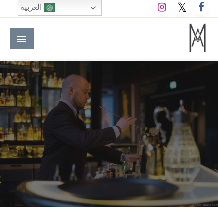
لتخطي
العربية
لى
لمحتوى
M A hotels | إم ايه هوتيلز
الموقع الأول للعاملين في الفنادق في العالم العربي