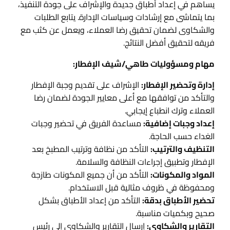
يساهم في إعداد أطباق جديدة والإشراف على جودة التنفيذ،
بما يتماشى مع إرشادات وسياسات الإدارة. يتابع الطلبات
والشكاوى لضمان تحقيق رضا العملاء، ويعمل عن كثب مع
فريقه لتحقيق أفضل النتائج.
مهام ومسؤوليات طاهي/شيف الإفطار:
إدارة وتحضير الإفطار:
الإشراف على تقديم وجبة الإفطار
والتأكد من توافقها مع أعلى معايير الجودة لضمان رضا
العملاء وترك انطباع إيجابي.
إعداد وجبات إضافية:
مساعدة الفريق في تحضير وجبات
الغداء حسب الحاجة.
التنظيف والترتيب:
التأكد من نظافة وترتيب المطبخ بعد
الإفطار وتطبيق إجراءات النظافة والسلامة.
المواد والمكونات:
التأكد من أن جميع المكونات طازجة
ومحفوظة في ظروف مثالية قبل الاستخدام.
تحضير الأطباق بدقة:
التأكد من إعداد الأطباق بشكل
صحيح وبكميات مناسبة.
التقارير والشكاوى:
إرسال التقارير والشكاوى إلى رئيس