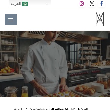
لتخطي
العربية
لى
لمحتوى
M A hotels | إم ايه هوتيلز
الموقع الأول للعاملين في الفنادق في العالم العربي
الوصف الوظيفي لشيف الإفطار
الأغذية والمشروبات
الرئيسية