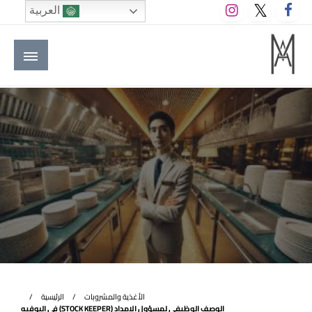
لتخطي
العربية
لى
لمحتوى
M A hotels | إم ايه هوتيلز
الموقع الأول للعاملين في الفنادق في العالم العربي
الأغذية والمشروبات
الرئيسية
الوصف الوظيفي لمسؤول الإمداد (STOCK KEEPER) في البوفيه