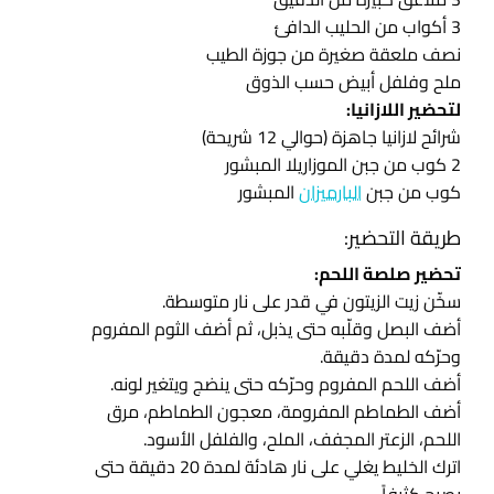
3 أكواب من الحليب الدافئ
نصف ملعقة صغيرة من جوزة الطيب
ملح وفلفل أبيض حسب الذوق
لتحضير اللازانيا:
شرائح لازانيا جاهزة (حوالي 12 شريحة)
2 كوب من جبن الموزاريلا المبشور
كوب من جبن
البارميزان
المبشور
طريقة التحضير:
تحضير صلصة اللحم:
سخّن زيت الزيتون في قدر على نار متوسطة.
أضف البصل وقلّبه حتى يذبل، ثم أضف الثوم المفروم
وحرّكه لمدة دقيقة.
أضف اللحم المفروم وحرّكه حتى ينضج ويتغير لونه.
أضف الطماطم المفرومة، معجون الطماطم، مرق
اللحم، الزعتر المجفف، الملح، والفلفل الأسود.
اترك الخليط يغلي على نار هادئة لمدة 20 دقيقة حتى
يصبح كثيفاً.