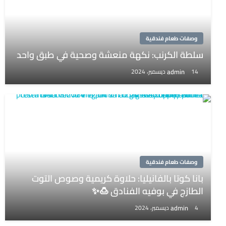
وصفات طعام فندقية
سلطة الكرنب: نكهة منعشة وصحية في طبق واحد
admin
14 ديسمبر، 2024
وصفات طعام فندقية
بانا كوتا بالفانيليا: حلاوة كريمية وصوص التوت
الطازج في بوفيه الفنادق 🍮✨
admin
4 ديسمبر، 2024