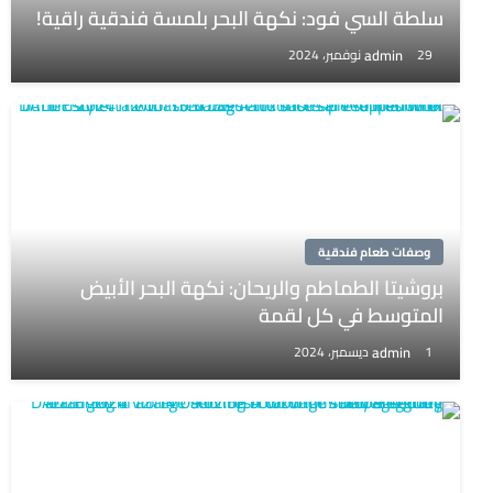
سلطة السي فود: نكهة البحر بلمسة فندقية راقية!
admin
29 نوفمبر، 2024
وصفات طعام فندقية
بروشيتا الطماطم والريحان: نكهة البحر الأبيض
المتوسط في كل لقمة
admin
1 ديسمبر، 2024