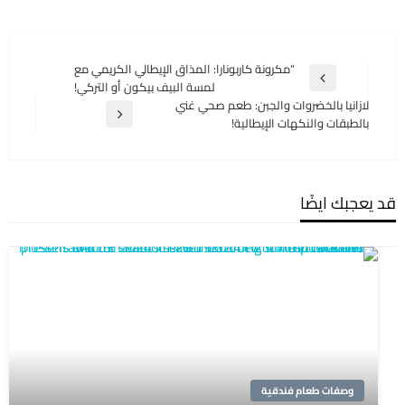
تصفّح
“مكرونة كاربونارا: المذاق الإيطالي الكريمي مع
المقالة
لمسة البيف بيكون أو التركي!
المقالات
السابقة
لازانيا بالخضروات والجبن: طعم صحي غني
المقالة
بالطبقات والنكهات الإيطالية!
التالية
قد يعجبك ايضًا
وصفات طعام فندقية