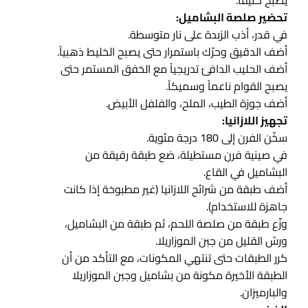
تحضير صلصة البشاميل:
في قدر، أذب الزبدة على نار متوسطة.
أضف الدقيق وحرّك باستمرار حتى يصبح الخليط ذهبياً.
أضف الحليب الدافئ تدريجياً مع الخفق المستمر حتى
يصبح القوام ناعماً وسميكاً.
أضف جوزة الطيب، الملح، والفلفل الأبيض.
تجهيز اللازانيا:
سخّن الفرن إلى 180 درجة مئوية.
في صينية فرن مستطيلة، ضع طبقة رقيقة من
البشاميل في القاع.
أضف طبقة من شرائح اللازانيا (غير مطبوخة إذا كانت
جاهزة للاستخدام).
وزّع طبقة من صلصة اللحم، ثم طبقة من البشاميل،
ورش القليل من جبن الموزاريلا.
كرر الطبقات حتى تنتهي المكونات، مع التأكد من أن
الطبقة الأخيرة مكونة من بشاميل وجبن الموزاريلا
والبارميزان.