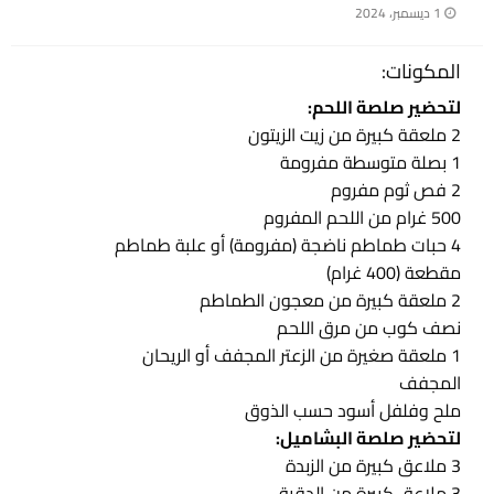
نُشر
1 ديسمبر، 2024
في
المكونات:
لتحضير صلصة اللحم:
2 ملعقة كبيرة من زيت الزيتون
1 بصلة متوسطة مفرومة
2 فص ثوم مفروم
500 غرام من اللحم المفروم
4 حبات طماطم ناضجة (مفرومة) أو علبة طماطم
مقطعة (400 غرام)
2 ملعقة كبيرة من معجون الطماطم
نصف كوب من مرق اللحم
1 ملعقة صغيرة من الزعتر المجفف أو الريحان
المجفف
ملح وفلفل أسود حسب الذوق
لتحضير صلصة البشاميل:
3 ملاعق كبيرة من الزبدة
3 ملاعق كبيرة من الدقيق