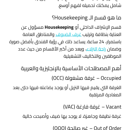
شامل يمكنك تحميله لفهم أوسع.
ما هو قسم الـ Housekeeping؟
قسم الإشراف الداخلي أو
Housekeeping
مسؤول عن
العناية بنظافة وترتيب
غرف الضيوف
والمناطق العامة
باستمرار، 24 ساعة. يساعد ذلك في رؤية الفندق بأفضل صورة
وضمان
راحة النزلاء
، ويعد من أكبر الأقسام من حيث عدد
الموظفين والتكاليف التشغيلية
أهم المصطلحات الأساسية بالإنجليزية والعربية
Occupied – غرفة مشغولة (OCC)
الغرفة التي يقيم فيها النزيل أو يوجد بضاعته فيها حتى بعد
المغادرة المرتقبة
Vacant – غرفة فارغة (VAC)
غرفة نظيفة وجاهزة. لا يوجد بها ضيف وأصبحت خالية
Out of Order – غير صالحة (OOO)