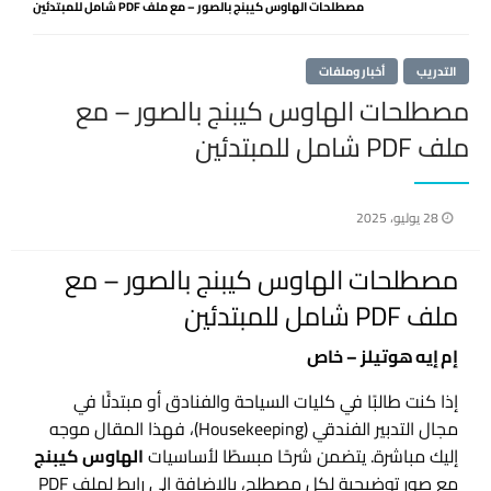
مصطلحات الهاوس كيبنج بالصور – مع ملف PDF شامل للمبتدئين
التدريب
أخبار وملفات
مصطلحات الهاوس كيبنج بالصور – مع
ملف PDF شامل للمبتدئين
نُشر
28 يوليو، 2025
في
مصطلحات الهاوس كيبنج بالصور – مع
ملف PDF شامل للمبتدئين
إم إيه هوتيلز – خاص
إذا كنت طالبًا في كليات السياحة والفنادق أو مبتدئًا في
مجال التدبير الفندقي (Housekeeping)، فهذا المقال موجه
إليك مباشرة. يتضمن شرحًا مبسطًا لأساسيات
الهاوس كيبنج
مع صور توضيحية لكل مصطلح، بالإضافة إلى رابط لملف PDF