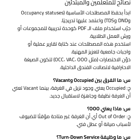
نصائح للمتعلمين والمبتدئين
ابدأ بحفظ المصطلحات الأساسية (Occupancy statuses
وDND وTDS) واعتمد عليها تدريجيًا.
جرّب استخدام ملف الـ PDF كوحدة تدريبية للمجموعات أو
ورش العمل الطلابية.
استخدم هذه المصطلحات عند كتابة تقارير عملية أو
واجبات جامعية لتعزيز المهنية.
دَوِّن الاختصارات (مثل OCC، VAC، OOO) لتكون الصيغة
الاحترافية لاتصالات الفندق الداخلية.
س: ما الفرق بين Occupied وVacant؟
ج: Occupied يعني وجود نزيل في الغرفة، بينما Vacant تعني
أن الغرفة نظيفة وجاهزة لاستقبال جديد.
س: ماذا يعني OOO؟
ج: Out of Order أي أن الغرفة غير متاحة مؤقتًا للضيوف
لأسباب صيانة أو عطل فني.
س: ما وظيفة Turn‑Down Service؟