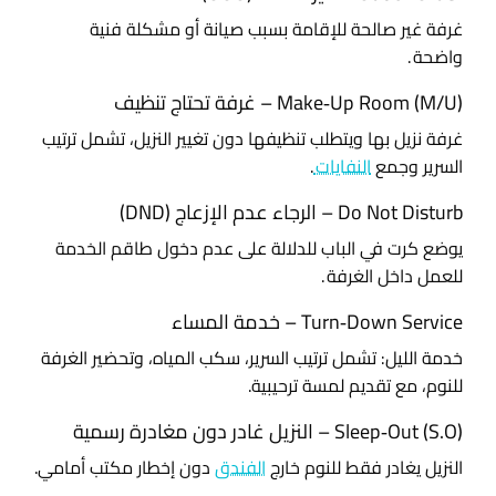
غرفة غير صالحة للإقامة بسبب صيانة أو مشكلة فنية
واضحة .
Make‑Up Room (M/U) – غرفة تحتاج تنظيف
غرفة نزيل بها ويتطلب تنظيفها دون تغيير النزيل، تشمل ترتيب
السرير وجمع
النفايات
.
Do Not Disturb – الرجاء عدم الإزعاج (DND)
يوضع كرت في الباب للدلالة على عدم دخول طاقم الخدمة
للعمل داخل الغرفة .
Turn‑Down Service – خدمة المساء
خدمة الليل: تشمل ترتيب السرير، سكب المياه، وتحضير الغرفة
للنوم، مع تقديم لمسة ترحيبية.
Sleep‑Out (S.O) – النزيل غادر دون مغادرة رسمية
النزيل يغادر فقط للنوم خارج
الفندق
دون إخطار مكتب أمامي.