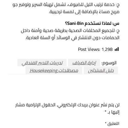
ج: خدمة ترتيب الليل للضيوف، تشمل تهيئة السرير وتوفير جو
مريح مساءً بالإضافة إلى لمسة ترحيبية.
س: لماذا نستخدم Sani‑Bin؟
ج: لتجميع المخلفات الصحية بطريقة صحية وآمنة داخل
الحمامات دون الانتشار في الوسائد أو السلة العادية.
Post Views:
1٬298
الوسوم:
إدارة الضياف
تدريبات التدبير الفندقي
دليل المبتدئين
مصطلحات Housekeeping
اترك ردا
لن يتم نشر عنوان بريدك الإلكتروني.
الحقول الإلزامية مشار
إليها بـ
*
التعليق
*