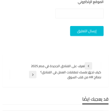
الموقع الإلكتروني
تصفّح
تعرف على الفنادق الجديدة في مصر 2025
المقالة
المقالات
كيف تجهّز نفسك لمقابلات العمل في الفنادق؟
السابقة
المقالة
نصائح HR من قلب السوق
التالية
قد يعجبك ايضًا