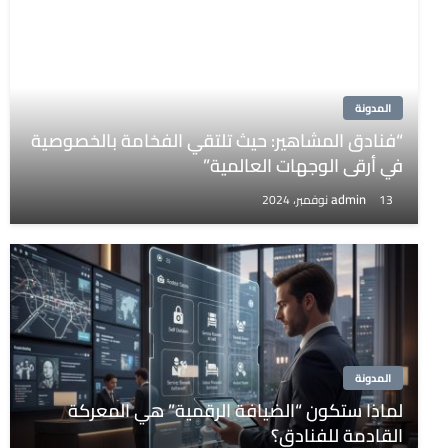
المدونة
“فنادق المشاهير: حيث تلتقي الفخامة بالخصوصية
في أرقى الوجهات العالمية”
admin
13 نوفمبر، 2024
المدونة
لماذا ستكون “الضيافة الرقمية” هي المعركة
القادمة للفنادق؟