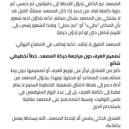
المصعد غير الكافي يُحوّل اللحظة إلى دقيقتين، ثم خمس، ثم
دورة كاملة تعاد من جديد إذا كان المصعد ممتلئًا. النزيل قد
لا يشتكي من المصعد بشكل مباشر، لكنه يتكوّن لديه شعور
بأن المكان “بطيء” أو “غير عملي”. وهذا الشعور يتسرب إلى
تقييم شامل حتى لو لم يُدوّن حرفيًا.
المصعد الضيق لا يُنتقد.. لكنه يُعاقب في الانطباع النهائي.
تصميم الغرف دون مراجعة حركة المصعد.. خطأ تخطيطي
شائع
كثير من الفنادق تركّز على توزيع الغرف أو تصميمها دون ربط
مباشر بعدد المصاعد أو قدرتها. وبهذا، يتحوّل المصعد من
أداة دعم إلى نقطة اختناق تشغيلية. التخطيط السليم لا ينظر
فقط إلى كثافة الغرف، بل إلى عدد الزوار المتوقعين في
نفس التوقيت، ونسبة اعتمادهم على المصعد مقارنة
باستخدام الدرج.
الفندق الذكي يضمن ألا يُلاحَظ المصعد.. لأنه ببساطة يعمل
بكفاءة.