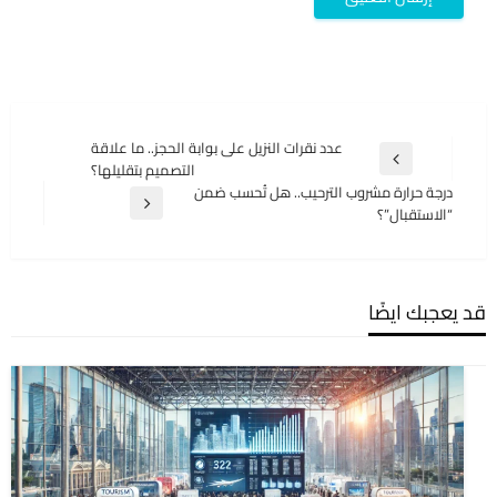
تصفّح
عدد نقرات النزيل على بوابة الحجز.. ما علاقة
المقالة
التصميم بتقليلها؟
المقالات
السابقة
درجة حرارة مشروب الترحيب.. هل تُحسب ضمن
المقالة
“الاستقبال”؟
التالية
قد يعجبك ايضًا