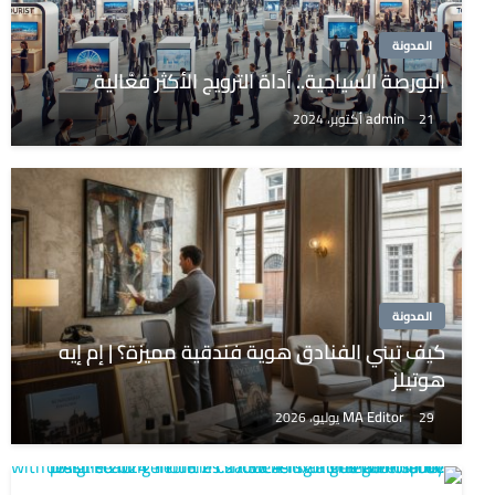
المدونة
البورصة السياحية.. أداة الترويج الأكثر فعَّالية
admin
21 أكتوبر، 2024
المدونة
كيف تبني الفنادق هوية فندقية مميزة؟ | إم إيه
هوتيلز
MA Editor
29 يوليو، 2026