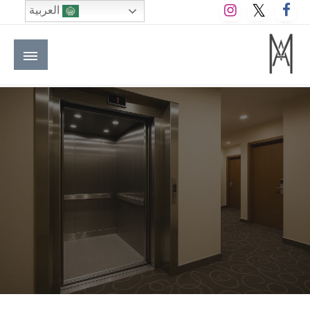
لتخطي
العربية
لى
لمحتوى
M A hotels | إم ايه هوتيلز
الموقع الأول للعاملين في الفنادق في العالم العربي