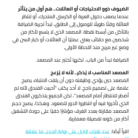
الضيوف ذوو الاحتياجات أو العائلات.. هم أول من يتأثر
عندما يصعب دخول العربة أو الكرسي المتحرك، أو تنتظر
العائلة وقتًا طويلًا للوصول إلى الطابق، تبدأ تجربة الضيافة
بالتآكل من أبسط نقطة. المصعد الذي لا يتسع لأكثر من
شخصين مع حقائب يعني عمليًا أن العائلات أو كبار السن في
وضع غير مريح منذ اللحظة الأولى.
الضيافة تبدأ من الباب.. لكنها تُختبر عند المصعد.
المصعد المناسب لا يُذكر.. لأنه لا يُزعج
المصعد حين يؤدي وظيفته دون أن يلفت الانتباه، يصبح
علامة على تصميم ناجح. لا أحد يكتب “أحببت الفندق لأنه لم
أضطر للانتظار أمام المصعد”، لكن الجميع يتذكرون الفندق
الذي تأخروا فيه أو انتظروا الدور للصعود. وهكذا، يصبح حجم
المصعد مقارنة بعدد الغرف مؤشرًا خفيًا على جودة التشغيل
أكثر من كونه تفصيلة معمارية.
اقرأ أيضًا:
عدد نقرات النزيل على بوابة الحجز.. ما علاقة