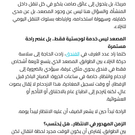
مريحًا، بل يتحول إلى عائق صامت يتكرر في كل تنقل داخل
المنشأة. والسؤال هنا ليس عن وجود المصعد، بل عن مدى
كفايته، وسهولة استخدامه، وارتباطه بسلوك التنقل اليومي
للنزلاء.
المصعد ليس خدمة لوجستية فقط.. بل عنصر راحة
مستمرة
كلما زاد عدد الغرف في
الفندق
، زادت الحاجة إلى سلاسة
حركة النزلاء بين الطوابق. المصعد الذي يتسع لأربعة أشخاص
فقط في فندق يحوي مئتي غرفة، سيؤدي بالضرورة إلى
ازدحام وانتظار، خاصة في ساعات الذروة: الصباح الباكر قبل
الإفطار، أو وقت تسجيل المغادرة. هذا الازدحام لا يُقال بصوت
عالٍ، لكنه يُترجم إلى انطباع عام بالاختناق أو التأخير أو
العشوائية.
الراحة تبدأ حين لا يشعر الضيف أن عليه الانتظار ليبدأ يومه.
الزمن المهدور في الانتظار.. هل يُحتسب؟
بين الطوابق، يُفترض أن يكون الوقت مجرد لحظة انتقال. لكن