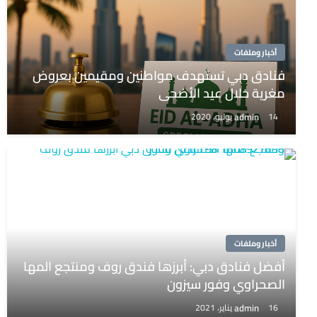
أخبار وملفات
فنادق دبي تستهدف مواطنين ومقيمين بعروض
مغرية خلال عيد الأضحى
admin
14 يوليو، 2020
أخبار وملفات
أفضل فنادق دبي: أبرزها فندق روف ومنتجع المها
الصحراوي وفور سيزون
admin
16 يناير، 2021