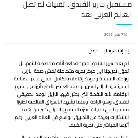
مستقبل سرير الفندق.. تقنيات لم تصل
العالم العربي بعد
نُشر
7 يناير، 2026
في
إم إيه هوتيلز – خاص
لم يعد سرير الفندق مجرد قطعة أثاث مخصصة للنوم، بل
تحوّل تدريجيًا إلى مركز تجربة متكاملة تمسّ صحة النزيل
وراحته النفسية وجودة إقامته بالكامل. ففي عالم الضيافة
الحديثة، يُنظر إلى السرير بوصفه العنصر الأكثر تأثيرًا في تقييم
الإقامة، لأنه النقطة التي يختبر فيها النزيل الوعد الحقيقي
للفندق، وهو الراحة. وبينما تشهد الأسواق العالمية تطورًا
متسارعًا في تقنيات أسرّة الفنادق، لا تزال كثير من هذه
الابتكارات بعيدة عن التطبيق الواسع في العالم العربي، رغم
أثرها المباشر على تجربة الضيف.
هذا الفارق لا يعود إلى نقص الوعي بأهمية النوم، بل إلى