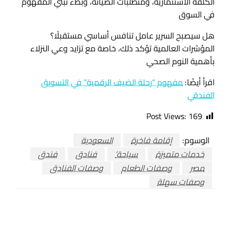
الكلفة الاستثمارية، ومتطلبات الصيانة، وبطء تبني المفهوم
في السوق
هل سيصبح السرير عامل تنافس أساسي مستقبلًا؟
المؤشرات العالمية تؤكد ذلك، خاصة مع تزايد وعي النزلاء
بأهمية النوم الصحي
اقرأ أيضًا:
مفهوم “رحلة الضيف الرقمية” في التسويق
الفندقي
Post Views:
169
الوسوم:
إقامة فاخرة
السعودية
خدمات متميزة
سياحة’
فنادق
فندق
مصر
وصفات الطعام
وصفات الفنادق
وصفات سهلة
اترك ردا