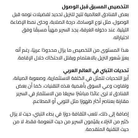
التخصيص المسبق قبل الوصول
بعض الفنادق العالمية تتيح للنزيل تحديد تفضيلات نومه قبل
الوصول، مثل نوع الوسادة، درجة الصلابة، وحتى نمط الإضاءة
الليلية. عند دخوله الغرفة، يجد السرير مهيأً مسبقًا وفق
اختياراته.
هذا المستوى من التخصيص ما يزال محدودًا عربيًا، رغم أنه
يعزز شعور النزيل بالاهتمام ويقلل الاحتكاك خلال الإقامة.
تحديات التبني في العالم العربي
أبرز التحديات تتمثل في الكلفة الاستثمارية، وصعوبة الصيانة،
وتفاوت وعي السوق بأهمية هذه التقنيات. كما أن بعض
الفنادق لا ترى عائدًا مباشرًا سريعًا من الاستثمار في السرير
مقارنة بعناصر أكثر ظهورًا مثل اللوبي أو المطاعم.
إضافة إلى ذلك، تلعب الثقافة دورًا في بطء التبني، حيث لا يزال
كثير من النزلاء يقيّمون السرير من حيث النعومة فقط، لا من
حيث التقنية المتقدمة.