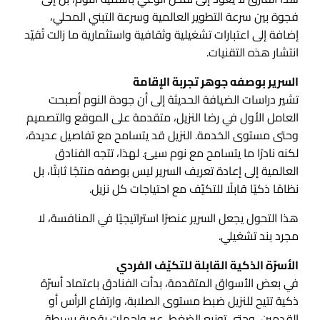
فجوة بين سرعة التطوير العالمية وسرعة التبني المحلي،
إضافة إلى اعتبارات تشغيلية وثقافية واستثمارية ما زالت تُقيّد
انتشار هذه التقنيات.
السرير بوصفه جوهر تجربة الإقامة
تشير دراسات الضيافة الحديثة إلى أن جودة النوم أصبحت
العامل الأول في رضا النزيل، متقدمة على الموقع والتصميم
وحتى مستوى الخدمة. النزيل قد يتسامح مع تفاصيل عديدة،
لكنه نادرًا ما يتسامح مع نوم سيئ. لهذا، تتجه الفنادق
العالمية إلى إعادة تعريف السرير ليس بوصفه منتجًا ثابتًا، بل
نظامًا ذكيًا قابلًا للتكيّف مع احتياجات كل نزيل.
هذا التحول يجعل السرير عنصرًا استراتيجيًا في المنافسة، لا
مجرد بند تشغيلي.
الأسرّة الذكية القابلة للتكيّف الفردي
في بعض الأسواق المتقدمة، بدأت الفنادق باعتماد أسرّة
ذكية تتيح للنزيل ضبط مستوى الصلابة، وارتفاع الرأس أو
القدمين، وحتى توزيع الضغط، عبر واجهات رقمية بسيطة.