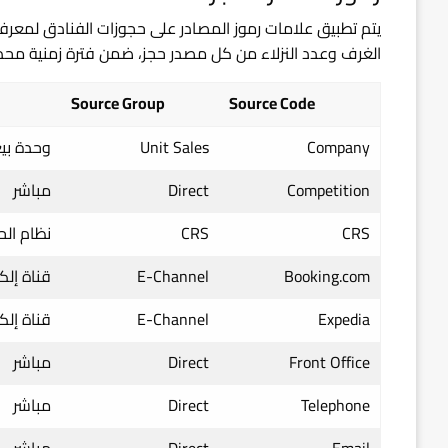
يتم تطبيق علامات رموز المصادر على حجوزات الفنادق لمعرفة
الغرف وعدد النزلاء من كل مصدر حجز، ضمن فترة زمنية محدد
Source Group
Source Code
Company
Unit Sales
وحدة بي
Competition
Direct
مباشر
CRS
CRS
نظام الح
Booking.com
E-Channel
قناة إلكت
Expedia
E-Channel
قناة إلكت
Front Office
Direct
مباشر
Telephone
Direct
مباشر
Email
Direct
مباشر