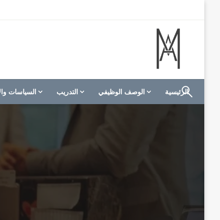
لتخطي
لى
لمحتوى
الموقع الأول للعاملين في الفنادق في العالم العربي
M A hotels | إم ايه هوتيلز
الرئيسية
الوصف الوظيفي
التدريب
السياسات وال