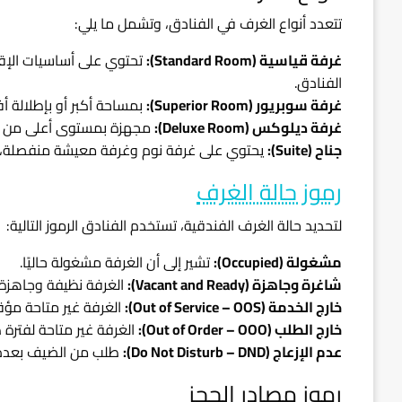
تتعدد أنواع الغرف في الفنادق، وتشمل ما يلي:
غرفة قياسية (Standard Room):
تحتوي على أساسيات الإقام
الفنادق.
غرفة سوبريور (Superior Room):
بمساحة أكبر أو بإطلالة أ
غرفة ديلوكس (Deluxe Room):
مجهزة بمستوى أعلى من الف
جناح (Suite):
يحتوي على غرفة نوم وغرفة معيشة منفصلة، 
رموز حالة الغرف
لتحديد حالة الغرف الفندقية، تستخدم الفنادق الرموز التالية:
مشغولة (Occupied):
تشير إلى أن الغرفة مشغولة حاليًا.
شاغرة وجاهزة (Vacant and Ready):
الغرفة نظيفة وجاهزة
خارج الخدمة (Out of Service – OOS):
الغرفة غير متاحة مؤق
خارج الطلب (Out of Order – OOO):
الغرفة غير متاحة لفترة 
عدم الإزعاج (Do Not Disturb – DND):
طلب من الضيف بعدم إز
رموز مصادر الحجز