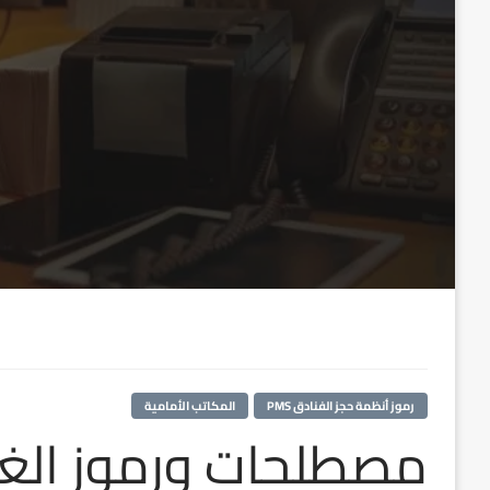
رموز أنظمة حجز الفنادق PMS
المكاتب الأمامية
مصطلحات ورموز الغر