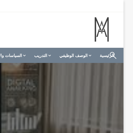
لتخطي
لى
لمحتوى
الموقع الأول للعاملين في الفنادق في العالم العربي
M A hotels | إم ايه هوتيلز
الرئيسية
الوصف الوظيفي
التدريب
السياسات وال