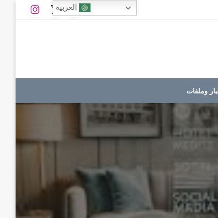
العربية
بار وملفات