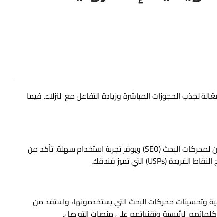
ّالة لجذب الحجوزات المباشرة وزيادة التفاعل مع النزلاء. فيما
ابدأ بمراجعة الموقع الإلكتروني لفندقك للتأكد من أنه محسن لمحركات البحث (SEO) ويوفر تجربة استخدام سهلة. تأكد من
U) التي تميز فندقك.
ية وتحسينات محركات البحث التي يستخدمونها، واستفد من