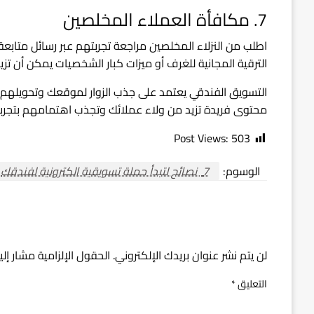
7. مكافأة العملاء المخلصين
اطلب من النزلاء المخلصين مراجعة تجربتهم عبر رسائل متابع
الترقية المجانية للغرف أو ميزات كبار الشخصيات يمكن أن ت
التسويق الفندقي يعتمد على جذب الزوار لموقعك وتحويلهم إ
محتوى فريدة تزيد من ولاء عملائك وتجذب اهتمامهم بتجربت
Post Views:
503
الوسوم:
7 نصائح لتبدأ حملة تسويقية الكترونية لفندقك
اترك ردا
لن يتم نشر عنوان بريدك الإلكتروني.
الحقول الإلزامية مشار إلي
التعليق
*