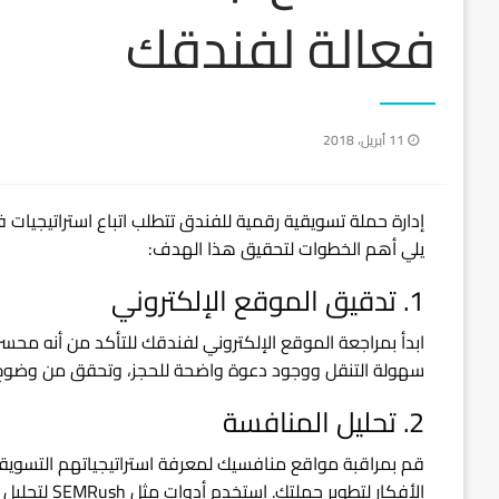
فعالة لفندقك
نُشر
11 أبريل، 2018
في
إدارة حملة تسويقية رقمية للفندق تتطلب اتباع استراتيجيات فع
يلي أهم الخطوات لتحقيق هذا الهدف:
1. تدقيق الموقع الإلكتروني
سهولة التنقل ووجود دعوة واضحة للحجز، وتحقق من وضوح النقاط الفريدة (SPs
2. تحليل المنافسة
قم بمراقبة مواقع منافسيك لمعرفة استراتيجياتهم التسويق
الأفكار لتطوير حملتك. استخدم أدوات مثل SEMRush لتحليل كلماتهم الرئيسية وتقنياتهم على منصات التواصل.