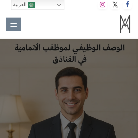
لتخطي
العربية
لى
لمحتوى
M A hotels | إم ايه هوتيلز
الموقع الأول للعاملين في الفنادق في العالم العربي