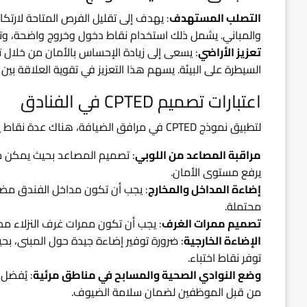
التصلب المستهدف
: يهدف إلى تقليل الفرص المتاحة لارتكا
والمباني. يشمل ذلك استخدام نقاط دخول وخروج واضحة، و
تعزيز الأراضي
: يسعى إلى زيادة الإحساس بالأمان من خلال
السيطرة على البيئة. يسهم هذا التعزيز في تقوية العلاقة بين
اعتبارات تصميم CPTED في الفنادق
لتطبيق نموذج CPTED في مرافق الضيافة، هناك عدة نقاط يجب مراعاتها:
مراقبة المصاعد من اللوبي
: تصميم المصاعد بحيث يمكن م
يرفع مستوى الأمان.
إضاءة المداخل والمخارج
: يجب أن تكون مداخل الفندق مضاء
محتملة.
تصميم ممرات الغرف
: يجب أن تكون ممرات غرف النزلاء مضاء
الإضاءة الخارجية
: ضرورة توفير إضاءة جيدة حول المبنى، بحي
توفر نقاط اختباء.
وضع النوادي الصحية والمسابح في مناطق مرئية
: يُفضل
من قبل الموظفين لضمان سلامة الضيوف.