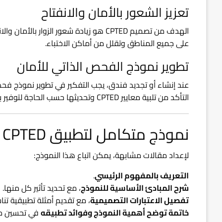
تعزيز الشعور بالأمان والانفتاح
الهدف من تصميم CPTED هو زيادة شعور الزوا
على جميع المناطق وتقلل من أماكن الاختباء.
تطوير نموذج الفحص الذاتي للأمان
عند إنشاء أو تجديد فندق، يجب التفكير في تطوير نموذج فحص
التأكد من تلبية معايير CPTED وتحديثها حسب الحاجة لتوفير بيئة آمنة ومريحة للنزلاء.
نموذج متكامل لتطبيق CPTED في مقالات مماثلة
لإعداد مقالات مشابهة، يمكن اتباع هذا النموذج:
التعريف بالمفهوم الرئيسي
.
شرح المبادئ الأساسية للنموذج
، مع تحديد تأثير كل منها.
تفصيل الاعتبارات التصميمية
، مع تقديم أمثلة تطبيقية تنا
خاتمة توضح أهمية النموذج وفوائد تطبيقه
في تحسين مست