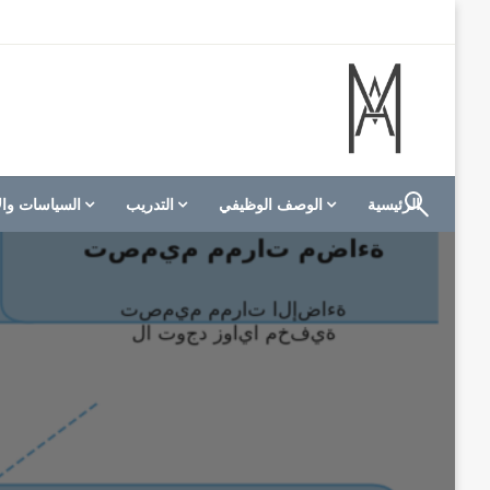
لتخطي
لى
لمحتوى
الموقع الأول للعاملين في الفنادق في العالم العربي
M A hotels | إم ايه هوتيلز
الرئيسية
الوصف الوظيفي
التدريب
السياسات وال