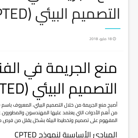
التصميم البيئي (CPTED)
نُشر
18 مايو، 2018
في
منع الجريمة في الف
التصميم البيئي (CPTED)
أصبح منع الجريمة من خلال التصميم البيئي، المعروف باسم
من أهم الأدوات التي يعتمد عليها المهندسون والمطورون عن
المفهوم على تصميم وتخطيط البيئة بشكل يقلل من فرص حدوث 
المبادئ الأساسية لنموذج CPTED