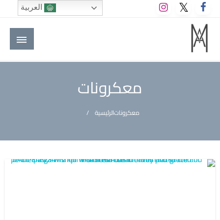
لتخطي
العربية
لى
لمحتوى
M A hotels | إم ايه هوتيلز
الموقع الأول للعاملين في الفنادق في العالم العربي
معكرونات
معكرونات
الرئيسية