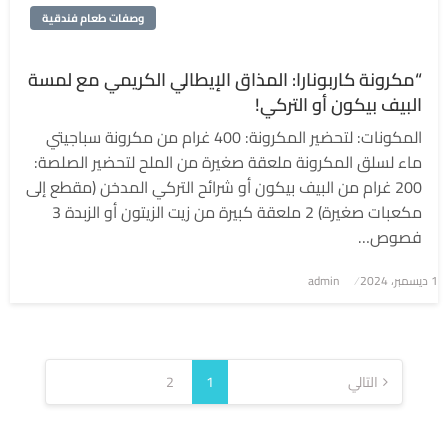
وصفات طعام فندقية
“مكرونة كاربونارا: المذاق الإيطالي الكريمي مع لمسة
البيف بيكون أو التركي!
المكونات: لتحضير المكرونة: 400 غرام من مكرونة سباجيتي
ماء لسلق المكرونة ملعقة صغيرة من الملح لتحضير الصلصة:
200 غرام من البيف بيكون أو شرائح التركي المدخن (مقطع إلى
مكعبات صغيرة) 2 ملعقة كبيرة من زيت الزيتون أو الزبدة 3
فصوص…
1 ديسمبر، 2024
نُشر
admin
في
تعدد
صفحات
التالي
1
2
المقالات