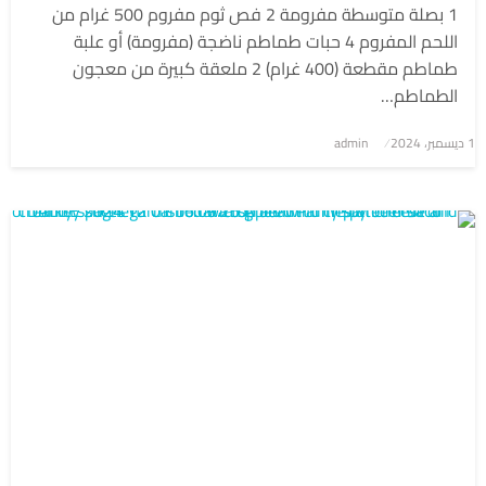
1 بصلة متوسطة مفرومة 2 فص ثوم مفروم 500 غرام من
اللحم المفروم 4 حبات طماطم ناضجة (مفرومة) أو علبة
طماطم مقطعة (400 غرام) 2 ملعقة كبيرة من معجون
الطماطم…
1 ديسمبر، 2024
نُشر
admin
في