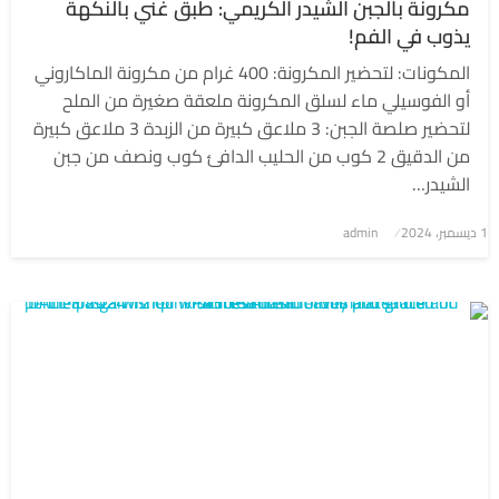
مكرونة بالجبن الشيدر الكريمي: طبق غني بالنكهة
يذوب في الفم!
المكونات: لتحضير المكرونة: 400 غرام من مكرونة الماكاروني
أو الفوسيلي ماء لسلق المكرونة ملعقة صغيرة من الملح
لتحضير صلصة الجبن: 3 ملاعق كبيرة من الزبدة 3 ملاعق كبيرة
من الدقيق 2 كوب من الحليب الدافئ كوب ونصف من جبن
الشيدر…
1 ديسمبر، 2024
نُشر
admin
في