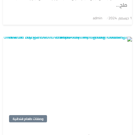
ملح…
1 ديسمبر، 2024
نُشر
admin
في
وصفات طعام فندقية