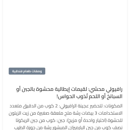
وصفات طعام فندقية
رافيولي محشي: لقيمات إيطالية محشوة بالجبن أو
السبانخ أو اللحم تُذوب الحواس!
المكونات: لتحضير عجينة الرافيولي: 2 كوب من الدقيق متعدد
الاستخدامات 3 بيضات رشة ملح ملعقة صغيرة من زيت الزيتون
للحشوة (اختيار واحدة أو مزيج): جبن: كوب من جبن الريكوتا
نصف كوب من جبن البارميزان المبشور رشة من جوزة الطيب