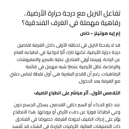
في
تفاعل النزيل مع درجة حرارة الأرضية..
رفاهية مهملة في الغرف الفندقية؟
إم إيه هوتيلز – خاص
قد لا يلاحظ النزيل في لحظته الأولى داخل الغرفة تفاصيل
درجة حرارة الأرضية، لكنها تترك أثرًا لاواعيًا في انطباعه العام
عن الراحة. وبينما تُولي الفنادق عناية بالسرير والمفروشات
والإضاءة، تظل الأرضية عنصرًا شبه مهمل في قائمة
الرفاهيات، رغم أن القدم البشرية هي أول نقطة تماس حسّي
مع الغرفة بعد الدخول.
التلامس الأول.. أثر مباشر على انطباع الضيف
عند خلع الحذاء أو السير حافي القدمين، يسجّل الجسم دون
وعي انطباعًا فوريًا عن دفء الأرض أو برودتها. هذا الانطباع
يؤثر على إدراك الضيف لجودة الغرفة، خصوصًا في الفنادق
ذات التصنيفات العالية. الأرضيات الباردة في الشتاء قد تُفسد