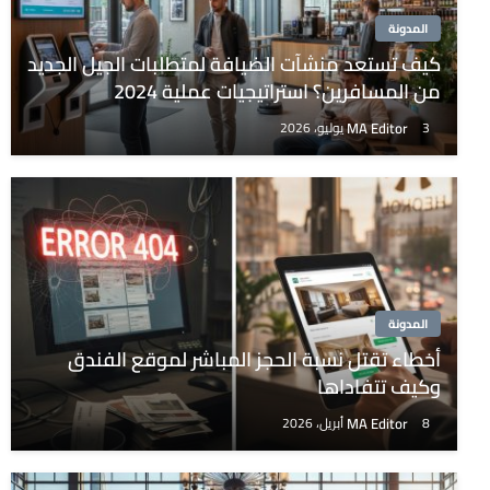
المدونة
كيف تستعد منشآت الضيافة لمتطلبات الجيل الجديد
من المسافرين؟ استراتيجيات عملية 2024
MA Editor
3 يوليو، 2026
المدونة
أخطاء تقتل نسبة الحجز المباشر لموقع الفندق
وكيف تتفاداها
MA Editor
8 أبريل، 2026