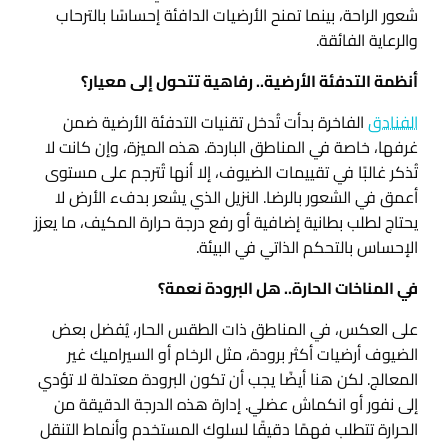
شعور الراحة، بينما تمنح الأرضيات الدافئة إحساسًا بالترحاب
والرعاية الفائقة.
أنظمة التدفئة الأرضية.. رفاهية تتحول إلى معيار؟
الفنادق
الفاخرة بدأت تُدخل تقنيات التدفئة الأرضية ضمن
غرفها، خاصة في المناطق الباردة. هذه الميزة، وإن كانت لا
تُذكر غالبًا في تقييمات الضيوف، إلا أنها تُترجم على مستوى
أعمق في الشعور بالرضا. النزيل الذي يشعر بدفء الأرض لا
يحتاج لطلب بطانية إضافية أو رفع درجة حرارة المكيف، ما يعزز
الإحساس بالتحكم الذاتي في البيئة.
في المناخات الحارة.. هل البرودة نعمة؟
على العكس، في المناطق ذات الطقس الحار، يُفضل بعض
الضيوف أرضيات أكثر برودة، مثل الرخام أو السيراميك غير
المعالج. لكن هنا أيضًا يجب أن تكون البرودة معتدلة لا تؤدي
إلى نفور أو انكماش عضلي. إدارة هذه الدرجة الدقيقة من
الحرارة تتطلب فهمًا دقيقًا لسلوك المستخدم وأنماط التنقل