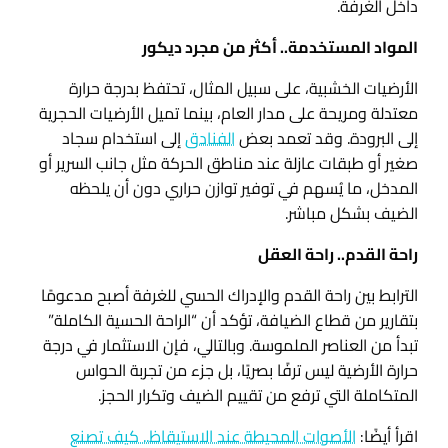
داخل الغرفة.
المواد المستخدمة.. أكثر من مجرد ديكور
الأرضيات الخشبية، على سبيل المثال، تحتفظ بدرجة حرارة
معتدلة ومريحة على مدار العام، بينما تميل الأرضيات الحجرية
إلى البرودة. وقد تعمد بعض
الفنادق
إلى استخدام سجاد
صغير أو طبقات عازلة عند مناطق الحركة مثل جانب السرير أو
المدخل، ما يُسهم في توفير توازن حراري دون أن يلحظه
الضيف بشكل مباشر.
راحة القدم.. راحة العقل
الترابط بين راحة القدم والإدراك الحسي للغرفة أصبح مدعومًا
بتقارير من قطاع الضيافة، تؤكد أن “الراحة الحسية الكاملة”
تبدأ من العناصر الملموسة. وبالتالي، فإن الاستثمار في درجة
حرارة الأرضية ليس ترفًا بصريًا، بل جزء من تجربة الحواس
المتكاملة التي ترفع من تقييم الضيف وتكرار الحجز.
اقرأ أيضًا:
الأصوات المحيطة عند الاستيقاظ.. كيف تصنع