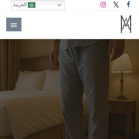
لتخطي
العربية
لى
لمحتوى
M A hotels | إم ايه هوتيلز
الموقع الأول للعاملين في الفنادق في العالم العربي