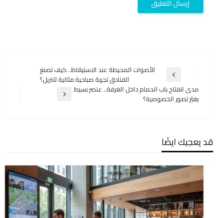
تصفّح
الأصوات المحيطة عند الاستيقاظ.. كيف تصنع
المقالة
الفنادق تجربة صباحية مثالية للنزيل؟
المقالات
السابقة
مدى انفتاح باب الحمام داخل الغرفة.. عنصر بسيط
المقالة
يغيّر تصور الخصوصية؟
التالية
قد يعجبك ايضًا