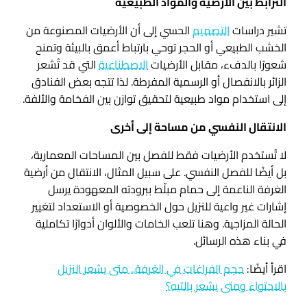
الترابط بين الأرضية والمواد الطبيعية
تشير دراسات
التصميم
الحسي إلى أن الأرضيات المصنوعة من
الخشب الطبيعي أو الحجر توحي بارتباط أعمق بالبيئة وتمنح
شعورًا بالدفء، مقابل الأرضيات
الاصطناعية
التي قد تُشعر
الزائر بالانفصال أو الرسمية المفرطة. لذا تتجه بعض الفنادق
إلى استخدام مواد طبيعية لتحقيق توازن بين الفخامة والألفة.
الانتقال النفسي من مساحة إلى أخرى
لا تُستخدم الأرضيات فقط للفصل بين المساحات المعمارية،
بل أيضًا للفصل النفسي. على سبيل المثال، الانتقال من أرضية
الغرفة الناعمة إلى حمام مبلّط ببرودته المعهودة يرسل
إشارات غير واعية للنزيل حول الخصوصية أو الاستعداد لتغيير
الحالة المزاجية. وهنا تلعب الخامات والألوان أدوارًا تكاملية
في بناء هذه الرسائل.
اقرأ أيضًا:
حجم الفراغات في الغرفة.. متى يشعر النزيل
بالاحتواء ومتى يشعر بالتيه؟