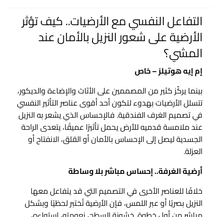
في
التفاعل النفسي مع الأرضيات.. كيف تؤثر
الأرضية على شعور النزيل بالأمان عند
المشي؟
إم إيه هوتيلز – خاص
بينما يركّز كثير من المصممين على الأثاث والإضاءة والديكور،
تتسلل الأرضيات بهدوء لتكون أحد أقوى عناصر التأثير النفسي
في تصميم الغرف الفندقية. فالإحساس الذي يشعر به النزيل
عند ملامسة قدميه للأرض يحمل تأثيرًا عميقًا، يتعدى الراحة
الجسدية ليصل إلى الإحساس بالأمان أو القلق، الانفتاح أو
العزلة.
أرضية الغرفة.. إحساس مباشر بلا وساطة
خلافًا للعناصر الأخرى في التصميم التي قد يتفاعل معها
النزيل بصريًا أو عبر اللمس، فإن الأرضية تُختبر لحظيًا وبشكل
مباشر من أول خطوة. خشونة السطح، نعومته، استواءه،