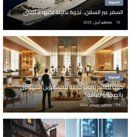
المدونة
السفر عبر السفن.. تجربة بطيئة لكنها لا تُنسى
admin
10 أبريل، 2025
المدونة
كيف تُصمم باقات خاصة للمسافرين المهتمين
بالصحة واللياقة؟
admin
25 ديسمبر، 2024