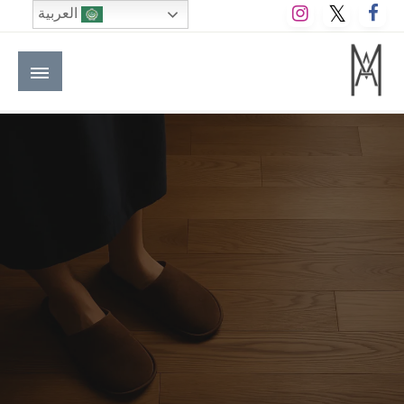
لتخطي
العربية
لى
لمحتوى
M A hotels | إم ايه هوتيلز
الموقع الأول للعاملين في الفنادق في العالم العربي