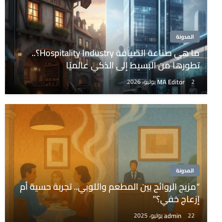
المدونة
ما هي صناعة الضيافة Hospitality Industry؟..
تطورها من البسيط إلى الذكي عالميًا
MA Editor
2 يوليو، 2026
المدونة
“مزيج الروائح بين المطعم واللوبي.. تجربة حسية أم
إزعاج خفي؟”
admin
22 يوليو، 2025