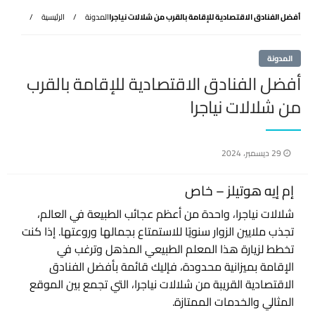
أفضل الفنادق الاقتصادية للإقامة بالقرب من شلالات نياجرا
المدونة
الرئيسية
المدونة
أفضل الفنادق الاقتصادية للإقامة بالقرب
من شلالات نياجرا
نُشر
29 ديسمبر، 2024
في
إم إيه هوتيلز – خاص
شلالات نياجرا، واحدة من أعظم عجائب الطبيعة في العالم،
تجذب ملايين الزوار سنويًا للاستمتاع بجمالها وروعتها. إذا كنت
تخطط لزيارة هذا المعلم الطبيعي المذهل وترغب في
الإقامة بميزانية محدودة، فإليك قائمة بأفضل الفنادق
الاقتصادية القريبة من شلالات نياجرا، التي تجمع بين الموقع
المثالي والخدمات الممتازة.