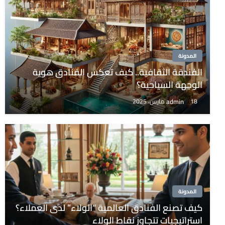
المدونة
الفندقة الثقافية.. كيف تعكس الفنادق هوية
الوجهة السياحية؟
admin
18 مارس، 2025
المدونة
كيف تصنع الفنادق العالمية “الولاء” لدى العملاء؟
استراتيجيات تتجاوز نقاط الولاء