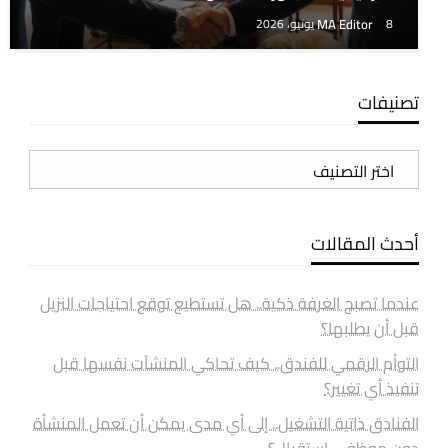
MA Editor
8 يونيو، 2026
تصنيفات
تصنيفات
أحدث المقالات
عندما تصبح الغرفة ذكية.. هل تستطيع توقع احتياجات النزيل
قبل أن يطلبها؟
التوأم الرقمي للفندق.. كيف تحاكي المنشآت نفسها قبل
تنفيذ أي تغيير؟
الفنادق ذاتية التشغيل.. إلى أي مدى يمكن أن تعمل المنشأة
دون موظفي استقبال؟