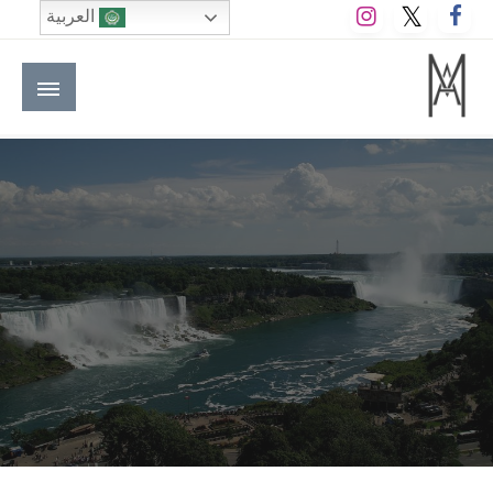
لتخطي
العربية
لى
لمحتوى
M A hotels | إم ايه هوتيلز
الموقع الأول للعاملين في الفنادق في العالم العربي