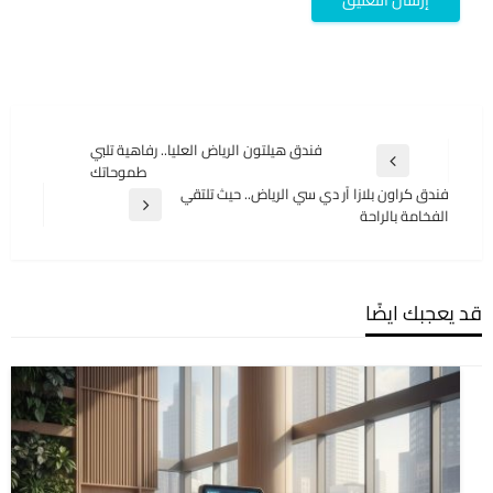
تصفّح
فندق هيلتون الرياض العليا.. رفاهية تلبي
المقالة
طموحاتك
المقالات
السابقة
فندق كراون بلازا آر دي سي الرياض.. حيث تلتقي
المقالة
الفخامة بالراحة
التالية
قد يعجبك ايضًا