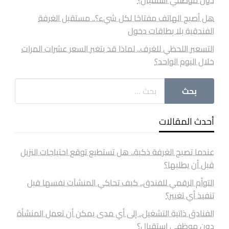
هل أصبح الهاتف مفتاحًا لكل شيء؟.. مستقبل الغرفة
الفندقية بلا بطاقات دخول
التسعير اللحظي للغرف.. لماذا قد يتغير السعر عشرات المرات
خلال اليوم الواحد؟
أحدث المقالات
عندما تصبح الغرفة ذكية.. هل تستطيع توقع احتياجات النزيل
قبل أن يطلبها؟
التوأم الرقمي للفندق.. كيف تحاكي المنشآت نفسها قبل
تنفيذ أي تغيير؟
الفنادق ذاتية التشغيل.. إلى أي مدى يمكن أن تعمل المنشأة
دون موظفي استقبال؟