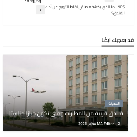
المقالة
وضيوفه؟
المقالات
السابقة
NPS.. ما الذي يكشفه صافي نقاط الترويج عن أداء
المقالة
الفندق؟
التالية
قد يعجبك ايضًا
المدونة
فنادق قريبة من المطارات ومتى تكون خيارًا مناسبًا
MA Editor
2 فبراير، 2026