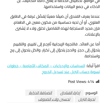
في الواقع، تخصيص الخدمة لا يعني دائمًا التكاليف.. بل
الذكاء في جمع البيانات واستخدامها.
عندما يعرف الفندق أن ضيفًا معينًا يُفضّل غرفة في الطابق
العلوي، أو أن لديه حساسية من مكون معين في الطعام،
فإن مجرد الاستجابة لهذه التفاصيل تخلق ولاء لا يُشترى
بالإعلانات.
أما عن العائد.. فالتجربة الإيجابية تُترجم إلى تقييم، والتقييم
يتحوّل إلى حجز، والحجز يتحوّل إلى تكرار، والكل يتحول إلى ربح
واستدامة.
اقرأ أيضًا:
السياسات والإجراءات – المكاتب الأمامية – خطوات
تسوية حساب النزيل عند تسجيل الخروج
Post Views:
414
الوسوم:
إدارة الفنادق
الضيافة الذكية
تجربة النزيل
تحسين ولاء الضيوف