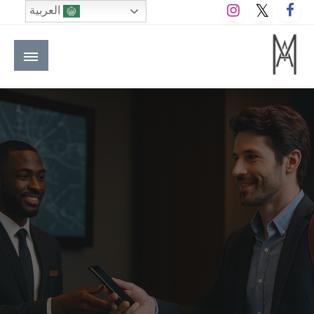
لتخطي
العربية
لى
لمحتوى
M A hotels | إم ايه هوتيلز
الموقع الأول للعاملين في الفنادق في العالم العربي