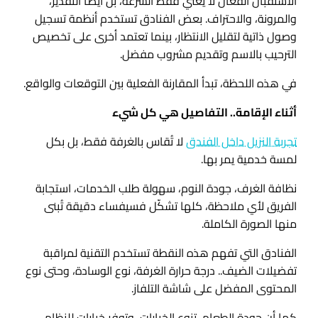
الاستقبال الفعّال لا يعني فقط السرعة، بل أيضًا التقدير،
والمرونة، والاحتراف. بعض الفنادق تستخدم أنظمة تسجيل
وصول ذاتية لتقليل الانتظار، بينما تعتمد أخرى على تخصيص
الترحيب بالاسم وتقديم مشروب مفضل.
في هذه اللحظة، تبدأ المقارنة الفعلية بين التوقعات والواقع.
أثناء الإقامة.. التفاصيل هي كل شيء
تجربة النزيل داخل الفندق
لا تُقاس بالغرفة فقط، بل بكل
لمسة خدمية يمر بها.
نظافة الغرف، جودة النوم، سهولة طلب الخدمات، استجابة
الفريق لأي ملاحظة، كلها تشكّل فسيفساء دقيقة تُبنى
منها الصورة الكاملة.
الفنادق التي تفهم هذه النقطة تستخدم التقنية لمراقبة
تفضيلات الضيف.. درجة حرارة الغرفة، نوع الوسادة، وحتى نوع
المحتوى المفضل على شاشة التلفاز.
كما أن جودة الطعام، تنوع الخيارات، وتوفر خيارات للنظام