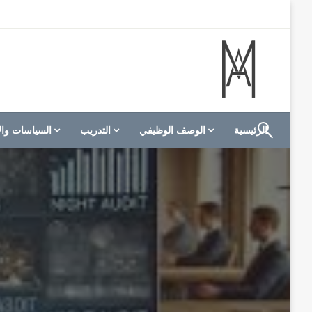
لتخطي
لى
لمحتوى
الموقع الأول للعاملين في الفنادق في العالم العربي
M A hotels | إم ايه هوتيلز
الرئيسية
الوصف الوظيفي
التدريب
السياسات وال