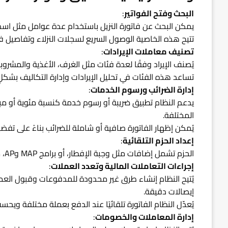
البحث وفتح الفواتير
:
يمكن البحث عن فاتورة النزيل باستخدام عدة عوامل مثل اسم ا
تتيح هذه الخاصية الوصول السريع لسجلات النزلاء وتفاصيل ف
تصنيف معاملات الإيرادات
:
يُصنف الإيراد وفقًا لعدة فئات مثل الغرف، الأغذية والمشروبا
تساعد هذه الفئات في تحليل الإيرادات وإدارة التكاليف بشكل
إدارة الضرائب ورسوم الخدمات
:
يدعم النظام تطبيق ضريبة أو رسوم خدمة كنسبة مئوية أو مبل
المختلفة.
يُمكن إظهار الفاتورة صافية أو شاملة للضرائب بناءً على تفض
إعداد الحزم التلقائية
:
الحزم تشمل إضافات مثل وجبة الإفطار، أو برامج MAP وAP، مما يُسهم في تخصيص عروض ملائمة للنزلاء.
إجراءات التعاملات المالية وتعدد العملات
:
يُتيح النظام إنشاء طرق غير محدودة للمدفوعات وقبول العم
إيصالات دقيقة.
يُعدّل النظام الفاتورة تلقائيًا عند الدفع بعملة مختلفة ويح
إدارة المعاملات والخصومات
: