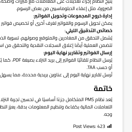
يُتيح النظام إجراء تعديلات على المعاملات مع مبررات واضح
الضرورة، مثل إعفاء الدبلوماسيين من بعض الرسوم.
إدارة خروج المجموعات وتحويل الفواتير
:
يمكن تحويل الرسوم والفواتير لغرف أخرى أو تخصيص فواتير
خصائص التدقيق الليلي
:
يُشمل التحقق من المغادرين والمتوقع وصولهم، تسوية الذمم ا
تتضمن العملية أيضًا إغلاق السجلات النقدية والتحقق من است
إرسال الفواتير وتقارير نهاية اليوم
:
يُرسل النظام 
أو حسب TAA.
تُرسل تقارير نهاية اليوم إلى عناوين بريدية محددة، مما يسهل إ
خاتمة
يُعد نظام PMS المتكامل جزءًا أساسيًا في تحسين تجر
التعاملات المالية بكفاءة وتنظيم المعلومات بدقة، يعزز الن
وجه.
Post Views:
423