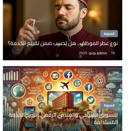
المدونة
نوع عطر الموظف.. هل يُحسب ضمن تقييم الخدمة؟
admin
10 يونيو، 2025
المدونة
التسويق السياحي والفندقي الرقمي.. ترويج الخدمة
المُستدامة