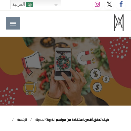
لتخطي
العربية
لى
لمحتوى
M A hotels | إم ايه هوتيلز
الموقع الأول للعاملين في الفنادق في العالم العربي
كيف تُحقق أقصى استفادة من مواسم الذروة؟
المدونة
الرئيسية