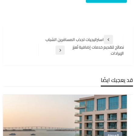
تصفّح
استراتيجيات لجذب المسافرين الشباب
المقالة
المقالات
نصائح لتقديم خدمات إضافية تُعزز
السابقة
المقالة
الإيرادات
التالية
قد يعجبك ايضًا
المدونة