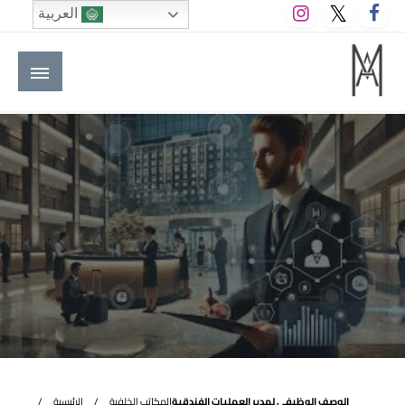
لتخطي
العربية
لى
لمحتوى
M A hotels | إم ايه هوتيلز
الموقع الأول للعاملين في الفنادق في العالم العربي
الوصف الوظيفي لمدير العمليات الفندقية
المكاتب الخلفية
الرئيسية