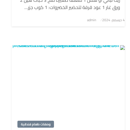
زيت نباتي أو سمن 1 ملعقة صغيرة ملح 3 حبات هيل 2
ورق غار 1 عود قرفة لتحضير الخضروات: 1 كوب جزر…
4 ديسمبر، 2024
نُشر
admin
في
وصفات طعام فندقية