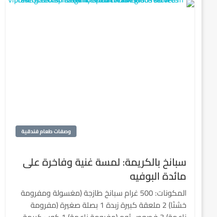
وصفات طعام فندقية
سبانخ بالكريمة: لمسة غنية وفاخرة على
مائدة البوفيه
المكونات: 500 غرام سبانخ طازجة (مغسولة ومفرومة
خشنًا) 2 ملعقة كبيرة زبدة 1 بصلة صغيرة (مفرومة