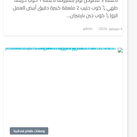
ناعمة) 3 فصوص ثوم (مفرومة ناعمة) 1 كوب كريمة
طهي ½ كوب حليب 2 ملعقة كبيرة دقيق أبيض (لعمل
الرو) ½ كوب جبن بارميزان…
4 ديسمبر، 2024
نُشر
admin
في
وصفات طعام فندقية