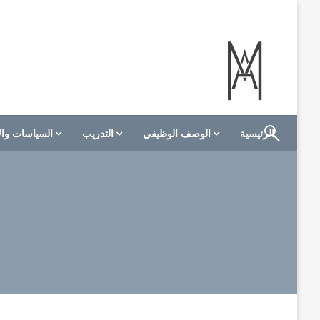
لتخطي
لى
لمحتوى
الموقع الأول للعاملين في الفنادق في العالم العربي
M A hotels | إم ايه هوتيلز
الرئيسية
الوصف الوظيفي
التدريب
السياسات وال