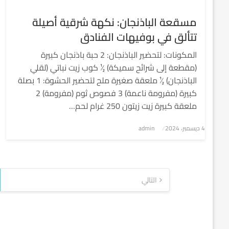
مسقعة الباذنجان: نكهة شرقية أصيلة
تتألق في بوفيهات الفنادق
المكونات: لتحضير الباذنجان: 2 حبة باذنجان كبيرة
(مقطعة إلى شرائح سميكة) ½ كوب زيت نباتي (لقلي
الباذنجان) ½ ملعقة صغيرة ملح لتحضير الحشوة: 1 بصلة
كبيرة (مفرومة ناعمة) 3 فصوص ثوم (مفرومة) 2
ملعقة كبيرة زيت زيتون 250 غرام لحم…
4 ديسمبر، 2024
نُشر
admin
في
تعدد
التالي
صفحات