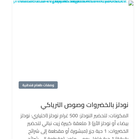
وصفات طعام فندقية
نودلز بالخضروات وصوص الترياكي
المكونات: لتحضير النودلز: 500 غرام نودلز (اختياري: نودلز
بيضاء أو نودلز الأرز) 3 ملعقة كبيرة زيت نباتي لتحضير
الخضروات: 1 حبة جزر (مبشورة أو مقطعة إلى شرائح
رقيقة) 1 حبة فلفل رومي ملون (مقطعة إلى شرائح