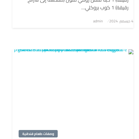
رقيقة) 1 كوب بروكلي…
4 ديسمبر، 2024
نُشر
admin
في
وصفات طعام فندقية