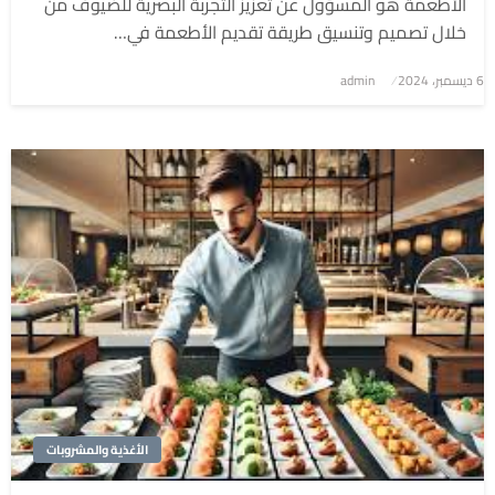
الأطعمة هو المسؤول عن تعزيز التجربة البصرية للضيوف من
خلال تصميم وتنسيق طريقة تقديم الأطعمة في…
6 ديسمبر، 2024
نُشر
admin
في
الأغذية والمشروبات