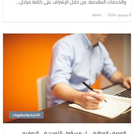
والخدمات المقدمة، من خلال الإشراف على كافة مراحل…
6 ديسمبر، 2024
نُشر
admin
في
الأغذية والمشروبات
الوصف الوظيفي ل مسؤول التوريد في البوفيه