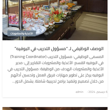
الأغذية والمشروبات
الوصف الوظيفي لـ “مسؤول التدريب في البوفيه”
المسمى الوظيفي: مسؤول التدريب (Training Coordinator)
في البوفيه القسم: الأغذية والمشروبات التقارير إلى: مدير
الأغذية والمشروبات الهدف من الوظيفة: مسؤول التدريب في
البوفيه يركز على تطوير مهارات فريق العمل وتحسين أدائهم
من خلال تصميم وتنفيذ برامج تدريبية شاملة. يشمل الدور…
6 ديسمبر، 2024
نُشر
admin
في