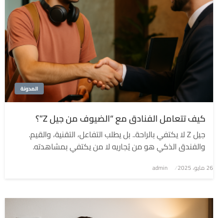
المدونة
كيف تتعامل الفنادق مع “الضيوف من جيل Z”؟
جيل Z لا يكتفي بالراحة.. بل يطلب التفاعل، التقنية، والقيم.
والفندق الذكي هو من يُجاريه لا من يكتفي بمشاهدته.
نُشر
26 مايو، 2025
admin
في