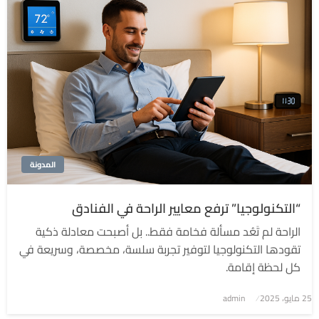
المدونة
“التكنولوجيا” ترفع معايير الراحة في الفنادق
الراحة لم تَعُد مسألة فخامة فقط.. بل أصبحت معادلة ذكية
تقودها التكنولوجيا لتوفير تجربة سلسة، مخصصة، وسريعة في
كل لحظة إقامة.
نُشر
25 مايو، 2025
admin
في