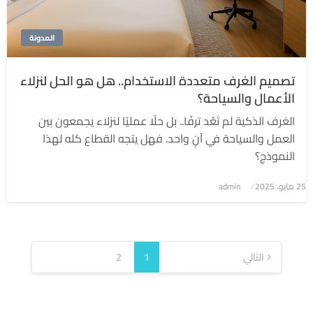
المدونة
تصميم الغرف متعددة الاستخدام.. هل هو الحل لنزلاء
الأعمال والسياحة؟
الغرف الذكية لم تَعُد ترفًا.. بل حلًا عمليًا لنزلاء يجمعون بين
العمل والسياحة في آنٍ واحد. فهل يتجه القطاع كله لهذا
النموذج؟
نُشر
25 مايو، 2025
admin
في
تعدد
صفحات
التالي
1
2
المقالات