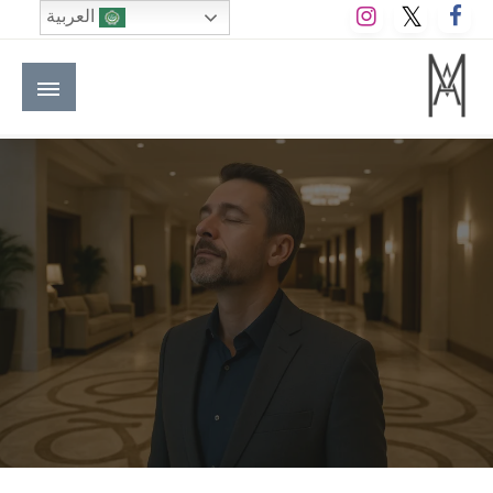
لتخطي
العربية
لى
لمحتوى
M A hotels | إم ايه هوتيلز
الموقع الأول للعاملين في الفنادق في العالم العربي