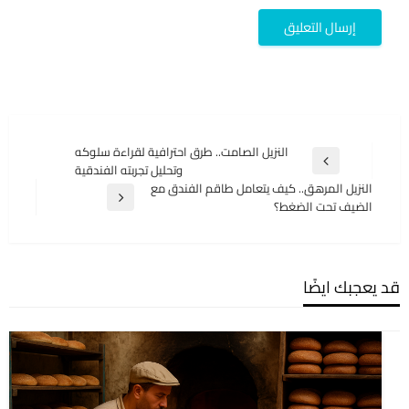
تصفّح
النزيل الصامت.. طرق احترافية لقراءة سلوكه
المقالة
وتحليل تجربته الفندقية
المقالات
السابقة
النزيل المرهق.. كيف يتعامل طاقم الفندق مع
المقالة
الضيف تحت الضغط؟
التالية
قد يعجبك ايضًا