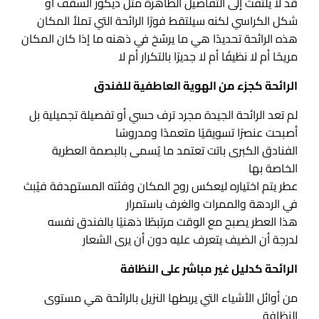
قد لا يلتفت إلى التفاصيل الظاهرة مثل ديكور السقف أو
شكل الكراسي لكنه سيلتقط فورًا الرائحة التي تملأ المكان
هذه الرائحة تحديدًا هي ما يرسّخ في ذهنه ما إذا كان المكان
مريحًا أم لا نظيفًا أم لا جديرًا بالتكرار أم لا
الرائحة كجزء من الهوية العاطفية للفندق
لم تعد الرائحة الجيدة مجرد ترف حسي أو تفصيلة تجميلية بل
أصبحت عنصرًا تسويقيًا متعمدًا ومدروسًا
الفنادق الكبرى باتت تعتمد ما يُسمى بالبصمة العطرية
الخاصة بها
عطر يتم اختياره ليعكس روح المكان وفئته المستهدفة فيُبث
في الردهة والممرات والغرف باستمرار
هذا العطر يصبح مع الوقت مرتبطًا ذهنيًا بالفندق نفسه
لدرجة أن الضيف يتعرف عليه دون أن يرى الشعار
الرائحة كدليل غير مباشر على النظافة
من أوائل الأشياء التي يربطها النزيل بالرائحة هي مستوى
النظافة