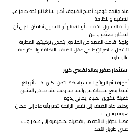
منذ جائحة كوفيد أصبح الضيوف أكثر انتباهًا للرائحة كرمز على
التعقيم والنظافة
رائحة الكحول الخفيف أو النعناع أو الليمون تُطمئن النزيل أن
المكان مُعقّم وآمن
ولهذا قامت العديد من الفنادق بتعديل تركيبتها العطرية
لتشمل عناصر ترتبط في عقل الضيف بالنظافة والاحترافية
والوقاية
استثمار صغير بعائد نفسي كبير
أجهزة نشر الروائح ليست باهظة الثمن لكنها ذات أثر بالغ
فقط بضع نسمات من رائحة مدروسة عند مدخل الفندق
كفيلة بتكوين انطباع إيجابي يدوم
وكلما عاد الضيف إلى نفس الرائحة شعر بأنه عاد إلى مكان
يعرفه ويثق به
وهنا تتحوّل الرائحة من تفصيلة تصميمية إلى عنصر ولاء
حسي طويل الأمد