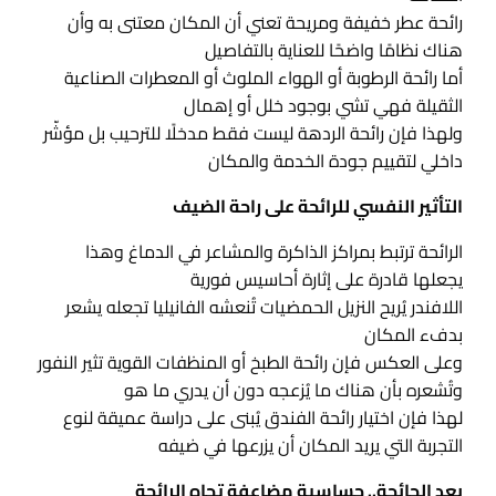
رائحة عطر خفيفة ومريحة تعني أن المكان معتنى به وأن
هناك نظامًا واضحًا للعناية بالتفاصيل
أما رائحة الرطوبة أو الهواء الملوث أو المعطرات الصناعية
الثقيلة فهي تشي بوجود خلل أو إهمال
ولهذا فإن رائحة الردهة ليست فقط مدخلًا للترحيب بل مؤشّر
داخلي لتقييم جودة الخدمة والمكان
التأثير النفسي للرائحة على راحة الضيف
الرائحة ترتبط بمراكز الذاكرة والمشاعر في الدماغ وهذا
يجعلها قادرة على إثارة أحاسيس فورية
اللافندر يُريح النزيل الحمضيات تُنعشه الفانيليا تجعله يشعر
بدفء المكان
وعلى العكس فإن رائحة الطبخ أو المنظفات القوية تثير النفور
وتُشعره بأن هناك ما يُزعجه دون أن يدري ما هو
لهذا فإن اختيار رائحة الفندق يُبنى على دراسة عميقة لنوع
التجربة التي يريد المكان أن يزرعها في ضيفه
بعد الجائحة.. حساسية مضاعفة تجاه الرائحة