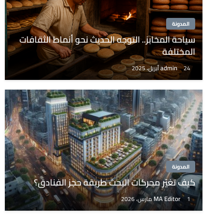
المدونة
سياحة المخابز.. التوجه الحديث نحو أنماط الثقافات
المختلفة
admin
24 أبريل، 2025
المدونة
كيف تغيّر محركات البحث طريقة حجز الفنادق؟
MA Editor
1 مارس، 2026