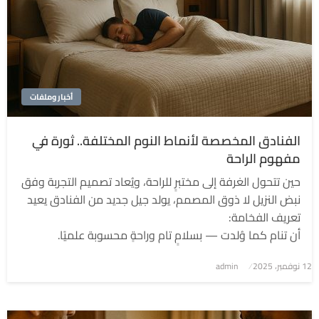
أخبار وملفات
الفنادق المخصصة لأنماط النوم المختلفة.. ثورة في
مفهوم الراحة
حين تتحول الغرفة إلى مختبرٍ للراحة، ويُعاد تصميم التجربة وفق
نبض النزيل لا ذوق المصمم، يولد جيل جديد من الفنادق يعيد
تعريف الفخامة:
أن تنام كما وُلدت — بسلامٍ تام وراحةٍ محسوبة علميًا.
نُشر
12 نوفمبر، 2025
admin
في