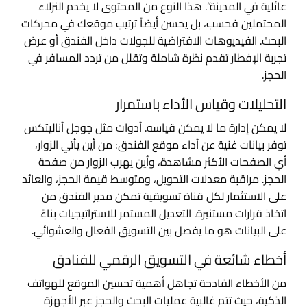
عائلية في المدينة”. هذا النوع من المحتوى لا يخدم النزلاء
المحتملين فحسب، بل يحسن أيضاً ترتيب موقعك في محركات
البحث. الفيديوهات الافتراضية للجولات داخل الفندق أو عرض
تجربة الإفطار تقدم نظرة شاملة وتقلل من تردد المسافر في
الحجز.
التحليلات وقياس الأداء باستمرار
لا يمكن إدارة ما لا يمكن قياسه. أدوات مثل جوجل أناليتكس
توفر بيانات غنية عن أداء موقع الفندق: من أين يأتي الزوار،
أي الصفحات الأكثر مشاهدة، وأين يهرب الزوار من صفحة
الحجز. مراقبة معدلات التحويل، ومتوسط قيمة الحجز، والعائد
على الاستثمار لكل قناة تسويقية تمكن مدير الفندق من
اتخاذ قرارات مستنيرة. التعديل المستمر للاستراتيجيات بناءً
على البيانات هو ما يفصل بين التسويق الفعال والعشوائي.
أخطاء شائعة في التسويق الرقمي للفنادق
من الأخطاء الفادحة تجاهل أهمية تحسين الموقع للهواتف
الذكية، حيث تتم غالبية عمليات البحث والحجز عبر الأجهزة