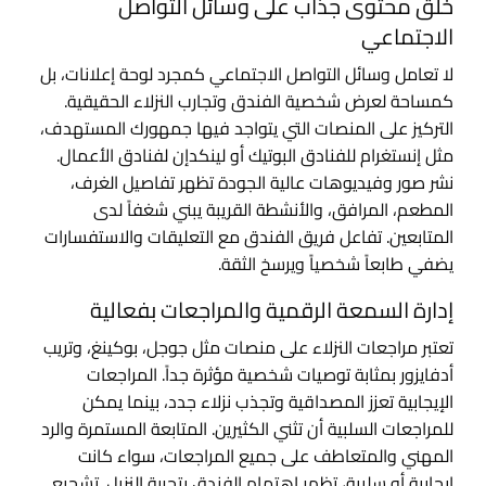
خلق محتوى جذاب على وسائل التواصل
الاجتماعي
لا تعامل وسائل التواصل الاجتماعي كمجرد لوحة إعلانات، بل
كمساحة لعرض شخصية الفندق وتجارب النزلاء الحقيقية.
التركيز على المنصات التي يتواجد فيها جمهورك المستهدف،
مثل إنستغرام للفنادق البوتيك أو لينكدإن لفنادق الأعمال.
نشر صور وفيديوهات عالية الجودة تظهر تفاصيل الغرف،
المطعم، المرافق، والأنشطة القريبة يبني شغفاً لدى
المتابعين. تفاعل فريق الفندق مع التعليقات والاستفسارات
يضفي طابعاً شخصياً ويرسخ الثقة.
إدارة السمعة الرقمية والمراجعات بفعالية
تعتبر مراجعات النزلاء على منصات مثل جوجل، بوكينغ، وتريب
أدفايزور بمثابة توصيات شخصية مؤثرة جداً. المراجعات
الإيجابية تعزز المصداقية وتجذب نزلاء جدد، بينما يمكن
للمراجعات السلبية أن تثني الكثيرين. المتابعة المستمرة والرد
المهني والمتعاطف على جميع المراجعات، سواء كانت
إيجابية أو سلبية، تظهر اهتمام الفندق بتجربة النزيل. تشجيع