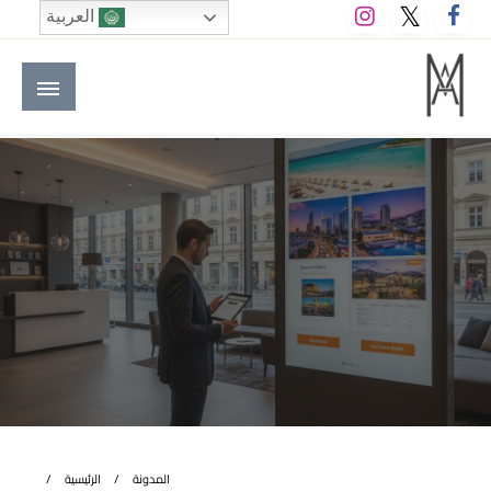
لتخطي
العربية
لى
لمحتوى
M A hotels | إم ايه هوتيلز
الموقع الأول للعاملين في الفنادق في العالم العربي
المدونة
الرئيسية