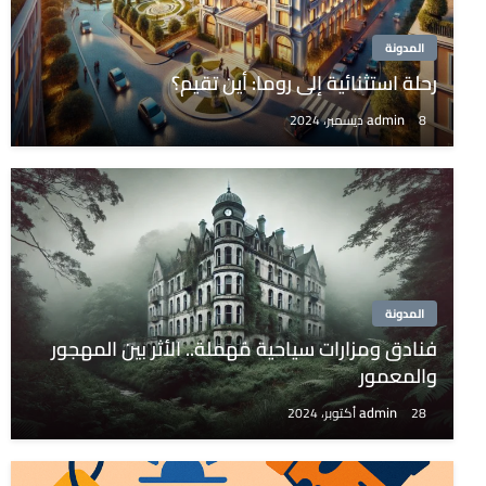
المدونة
رحلة استثنائية إلى روما: أين تقيم؟
admin
8 ديسمبر، 2024
المدونة
فنادق ومزارات سياحية مُهملة.. الأثر بين المهجور
والمعمور
admin
28 أكتوبر، 2024