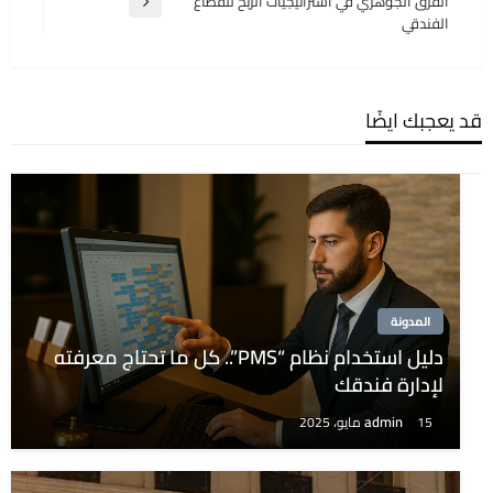
الفرق الجوهري في استراتيجيات الربح للقطاع
المقالة
الفندقي
التالية
قد يعجبك ايضًا
المدونة
دليل استخدام نظام “PMS”.. كل ما تحتاج معرفته
لإدارة فندقك
admin
15 مايو، 2025