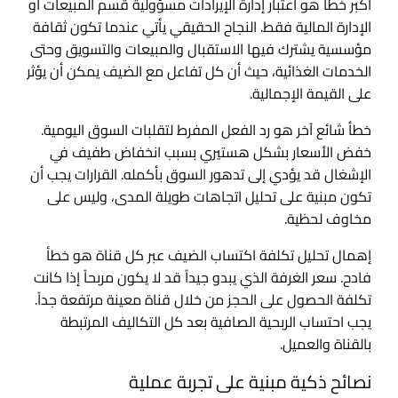
أكبر خطأ هو اعتبار إدارة الإيرادات مسؤولية قسم المبيعات أو
الإدارة المالية فقط. النجاح الحقيقي يأتي عندما تكون ثقافة
مؤسسية يشترك فيها الاستقبال والمبيعات والتسويق وحتى
الخدمات الغذائية، حيث أن كل تفاعل مع الضيف يمكن أن يؤثر
على القيمة الإجمالية.
خطأ شائع آخر هو رد الفعل المفرط لتقلبات السوق اليومية.
خفض الأسعار بشكل هستيري بسبب انخفاض طفيف في
الإشغال قد يؤدي إلى تدهور السوق بأكمله. القرارات يجب أن
تكون مبنية على تحليل اتجاهات طويلة المدى، وليس على
مخاوف لحظية.
إهمال تحليل تكلفة اكتساب الضيف عبر كل قناة هو خطأ
فادح. سعر الغرفة الذي يبدو جيداً قد لا يكون مربحاً إذا كانت
تكلفة الحصول على الحجز من خلال قناة معينة مرتفعة جداً.
يجب احتساب الربحية الصافية بعد كل التكاليف المرتبطة
بالقناة والعميل.
نصائح ذكية مبنية على تجربة عملية