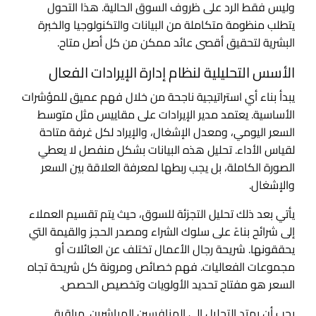
وليس فقط الرد على ظروف السوق الحالية. هذا التحول
يتطلب منظومة متكاملة من البيانات والتكنولوجيا والخبرة
البشرية لتحقيق أقصى عائد ممكن من كل أصل متاح.
الأسس التحليلية لنظام إدارة الإيرادات الفعال
يبدأ بناء أي استراتيجية ناجحة من خلال فهم عميق للمؤشرات
الأساسية. يعتمد مدير الإيرادات على مقاييس مثل متوسط
السعر اليومي، ومعدل الإشغال، والإيراد لكل غرفة متاحة
لقياس الأداء. تحليل هذه البيانات بشكل منفصل لا يعطي
الصورة الكاملة، بل يجب ربطها لمعرفة العلاقة بين السعر
والإشغال.
يأتي بعد ذلك تحليل التجزئة للسوق، حيث يتم تقسيم العملاء
إلى شرائح بناءً على سلوك الشراء ومصدر الحجز والقيمة التي
يحققونها. شريحة رجال الأعمال تختلف عن العائلات أو
مجموعات الفعاليات. فهم خصائص ومرونة كل شريحة تجاه
السعر هو مفتاح تحديد الأولويات وتخصيص الحصص.
يجب أن يمتد التحليل إلى المنافسين المباشرين. مراقبة