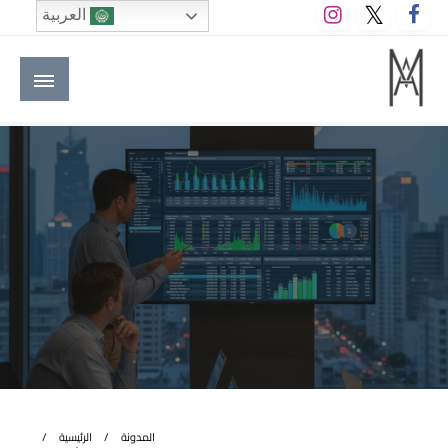
لتخطي
العربية
لى
لمحتوى
M A hotels | إم ايه هوتيلز
الموقع الأول للعاملين في الفنادق في العالم العربي
المدونة
الرئيسية