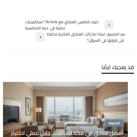
تصفّح
كيف تتنافس الفنادق مع Airbnb؟ استراتيجيات
المقالة
عملية في عصر المنافسة
المقالات
السابقة
سر الصمود: لماذا ما زالت الفنادق الفاخرة تحافظ
المقالة
على قوتها في السوق؟
التالية
قد يعجبك ايضًا
المدونة
أفضل فنادق في مكة للعائلات.. دليل عملي لاختيار