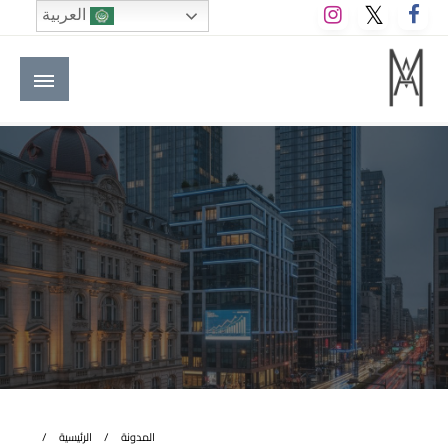
لتخطي
العربية
لى
لمحتوى
M A hotels | إم ايه هوتيلز
الموقع الأول للعاملين في الفنادق في العالم العربي
المدونة
الرئيسية