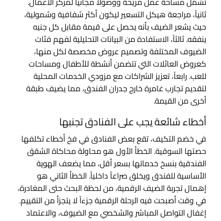
تشمل مساحة عمل مريحة ووصولاً مجانياً لمركز الأعمال.
ثانياً، مراجعة هيكل التسعير ليكون أكثر شفافية وشمولية،
حيث يشعر الضيف بأنه يحصل على قيمة مقابل كل جنيه
ينفقه. ثالثاً، الاستفادة من البيانات التحليلية لفهم فئات
الضيوف المختلفة وتصميم عروض مخصصة لكل منها،
كعروض العائلات التي تتضمن أنشطة للأطفال ومساحات
للعب. رابعاً، تعزيز الشراكات مع مزودي الخدمات المحلية
لتقديم تجارب غامرة خارج جدران الفندق، مما يضيف طبقة
أخرى من القيمة.
أخطاء شائعة يجب على الفنادق تجنبها
في خضم التكيف، تقع بعض الفنادق في فخ أخطاء تكلفها
حصتها السوقية. الخطأ الأول هو محاولة محاكاة الشقق
الفندقية بنسخ خدماتها بسعر أقل، مما يضعف الهوية
الأساسية للفندق ويخلق صراعاً داخلياً. الخطأ الثاني هو
إهمال تجربة الضيف الرقمية، من لحظة البحث حتى المغادرة،
في وقت أصبحت فيه الرحلة الرقمية جزءاً لا يتجزأ من التقييم.
إغفال التواصل المباشر والشخصي مع الضيوف، والاعتماد