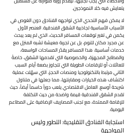
والأخطاء التي يجب تجنبها، ليقدم رؤية متوازنة عن مستقبل
يتعايش فيه كلا النموذجين.
لا يمكن فهم التحدي الذي تواجهه الفنادق دون الغوص في
الأسباب الأساسية لجاذبية الشقق الفندقية. العنصر الأول
يكمن في تغير توقعات المسافر الحديث، الذي لم يعد يبحث
عن مجرد مكان للنوم، بل عن تجربة معيشة تشبه المنزل مع
خدمات أساسية. هذا المسافر يقدّر المساحات الواسعة،
والمطابخ المجهزة، والخصوصية التي تقدمها الشقق، خاصةً
للعائلات أو للإقامات الطويلة التي تتجاوز بضعة أيام. السبب
الثاني مرتبط بالتكنولوجيا ومنصات الحجز، التي سهّلت عملية
اكتشاف هذه الخيارات ومقارنتها، مما جعلها في متناول
شريحة أوسع. العامل الاقتصادي يلعب دوراً حاسماً أيضاً، حيث
تقدم الشقق الفندقية قيمة واضحة من حيث التكلفة
للإقامة الممتدة، مع تجنب المصاريف الإضافية على المطاعم
اليومية.
استجابة الفنادق التقليدية: التطور وليس
المواجهة