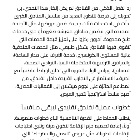
رد الفعل الذكي من الفنادق لم يكن إنكار هذا التحدي، بل
تحويله إلى فرصة للتطور. العديد من سلاسل الفنادق الكبرى
بدأت في استحداث فئات جديدة ضمن عروضها، مثل الأجنحة
الممتدة التي تتضمن مناطق معيشة صغيرة أو حتى خدمات
طبخ محدودة. آخرون ركزوا على تعزيز قيمة الخدمات التي
تتفوق فيها الفنادق بشكل طبيعي، مثل الخدمات الفندقية
عالية المستوى (الكونسيرج، خدمة الغرف على مدار الساعة)،
والمرافق الترفيهية المتكاملة (السبا، النوادي الصحية،
المسابح)، وبرامج الولاء القوية التي تخلق ارتباطاً عاطفياً مع
الضيف. الاستثمار في التجارب الفريدة داخل الفندق، من
المطاعم الحائزة على نجوم ميشلان إلى الفعاليات الحصرية،
أصبح سلاحاً استراتيجياً لتمييز العرض.
خطوات عملية لفندق تقليدي ليبقى منافساً
يتطلب الحفاظ على القدرة التنافسية اتباع خطوات ملموسة.
أولاً، إعادة تصميم حزم الإقامة لتكون مرنة وتلبي احتياجات
الإقامات الطويلة، مثل عروض “العمل والاسترخاء” التي