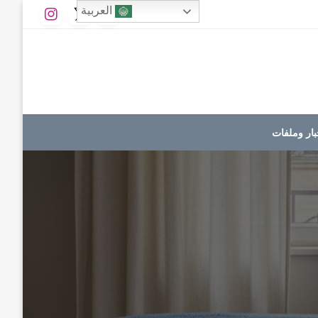
العربية
بار وملفات