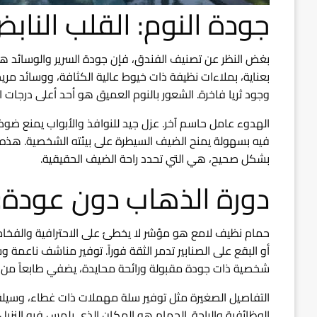
جودة النوم: القلب النابض
بغض النظر عن تصنيف الفندق، فإن جودة السرير والوسائد هي
بعناية، بملاءات نظيفة ذات خيوط عالية الكثافة، ووسائد مريح
وجود ثريا فاخرة. الشعور بالنوم العميق هو أحد أعلى درجات 
الهدوء عامل حاسم آخر. عزل جيد للنوافذ والأبواب يمنع ضو
فيه بسهولة يمنح الضيف السيطرة على بيئته الشخصية. هذه ا
بشكل صحيح، هي التي تحدد راحة الضيف الحقيقية.
دورة الذهاب دون عودة:
حمام نظيف لامع هو مؤشر لا يخطئ على الاحترافية والفخامة. ل
أو البقع على الصنابير تدمر الثقة فوراً. توفير مناشف ناعم
شخصية ذات جودة مقبولة ورائحة محايدة، يضفي طابعاً من ال
التفاصيل الصغيرة مثل توفير سلة مهملات ذات غطاء، وسيلة ت
الوظائفية والراحة. الحمام هو المكان الذي يلمس فيه النزيل