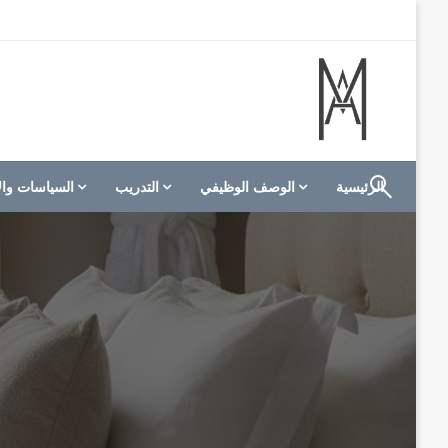
لتخطي
لى
لمحتوى
الموقع الأول للعاملين في الفنادق في العالم العربي
M A hotels | إم ايه هوتيلز
الرئيسية
الوصف الوظيفي
التدريب
السياسات وال