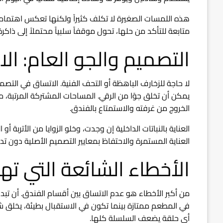
هذه اللمسات الصغيرة لا تكلف كثيراً ولكنها تعكس اهتماما
متابعة للتأكد من حلها، تحول موقفاً سلبياً محتملاً إلى ذاكرة 
التصميم والجو العام: ال
لا حاجة للزخارف الباهظة أو التحف الفنية. الاتساق في التصمي
يمكن أن تخلق جوًا من الرقي. المساحات المشتركة المرتبة،
الخروج من غرفته والاستمتاع بالفندق.
العناية بالنباتات الداخلية إن وجدت، وخلو الزوايا من الأتربة
العناية المستمرة والاحتفاظ بمعايير التصميم الأصلية دون ت
الأخطاء الشائعة التي ت
من أكبر الأخطاء هو عدم الاتساق بين أقسام الفندق. أن تبدو
في المطعم ممتازة بينما تكون في الاستقبال بطيئة، يخلق ش
أي حلقة يضعف السلسلة كلها.