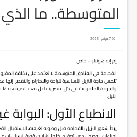
المتوسطة.. ما الذي ي
نُشر
7 يونيو، 2026
في
إم إيه هوتيلز – خاص
الفخامة في الفنادق المتوسطة لا تعتمد على تكلفة المفروشات
تلمس حاجة النزيل الأساسية للراحة والاحترام والتقدير. إنها 
والجودة الملموسة في كل عنصر يتفاعل معه الضيف، بدءًا من
الليل.
الانطباع الأول: البوابة غي
يبدأ شعور النزيل بالفخامة قبل وصوله لغرفته. الاستقبال الف
إجراءات الوصول دون تعقيد، كلها إشارات قوية. نسيان اسم ا