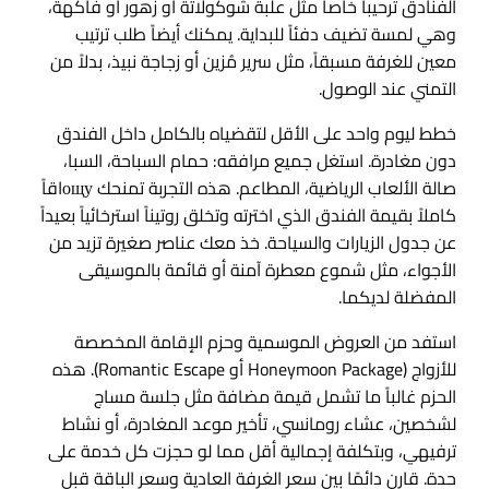
الفنادق ترحيباً خاصاً مثل علبة شوكولاتة أو زهور أو فاكهة،
وهي لمسة تضيف دفئاً للبداية. يمكنك أيضاً طلب ترتيب
معين للغرفة مسبقاً، مثل سرير مُزين أو زجاجة نبيذ، بدلاً من
التمني عند الوصول.
خطط ليوم واحد على الأقل لتقضياه بالكامل داخل الفندق
دون مغادرة. استغل جميع مرافقه: حمام السباحة، السبا،
صالة الألعاب الرياضية، المطاعم. هذه التجربة تمنحك ощуاقاً
كاملاً بقيمة الفندق الذي اخترته وتخلق روتيناً استرخائياً بعيداً
عن جدول الزيارات والسياحة. خذ معك عناصر صغيرة تزيد من
الأجواء، مثل شموع معطرة آمنة أو قائمة بالموسيقى
المفضلة لديكما.
استفد من العروض الموسمية وحزم الإقامة المخصصة
للأزواج (Honeymoon Package أو Romantic Escape). هذه
الحزم غالباً ما تشمل قيمة مضافة مثل جلسة مساج
لشخصين، عشاء رومانسي، تأخير موعد المغادرة، أو نشاط
ترفيهي، وبتكلفة إجمالية أقل مما لو حجزت كل خدمة على
حدة. قارن دائمًا بين سعر الغرفة العادية وسعر الباقة قبل