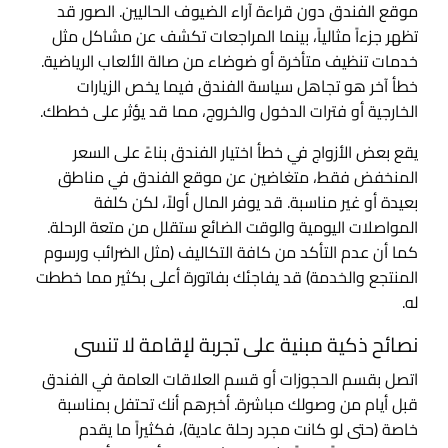
موقع الفندق دون قراءة آراء الضيوف الحاليين. الصور قد
تظهر جزءاً مثالياً، بينما المراجعات تكشف عن مشاكل مثل
خدمات تنظيف متأخرة أو ضوضاء من صالة الألعاب الرياضية.
خطأ آخر هو تجاهل سياسة الفندق فيما يخص الزيارات
الخارجية أو فترات الدخول والخروج، مما قد يؤثر على خططك.
يقع بعض الأزواج في خطأ اختيار الفندق بناءً على السعر
المنخفض فقط، متغاضين عن موقع الفندق في مناطق
بعيدة أو غير مناسبة. قد يوفر المال أولاً، لكن كلفة
المواصلات اليومية والوقت الضائع ستقلل من متعة الرحلة.
كما أن عدم التأكد من كافة التكاليف (مثل الضرائب ورسوم
المنتجع والخدمة) قد يفاجئك بفاتورة أعلى بكثير مما خططت
له.
نصائح ذكية مبنية على تجربة لإقامة لا تنسى
اتصل بقسم الحجوزات أو قسم العلاقات العامة في الفندق
قبل أيام من وصولك مباشرة. أخبرهم أنك تحتفل بمناسبة
خاصة (حتى لو كانت مجرد رحلة عادية)، فكثيراً ما يقدم