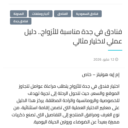
فنادق السعودية
الفنادق
أخبار وملفات
المدونة
فنادق جدة
فنادق في جدة مناسبة للأزواج.. دليل
عملي لاختيار مثالي
نُشر
12 مايو، 2026
في
إم إيه هوتيلز – خاص
اختيار فندق في جدة للأزواج يتطلب مراعاة عوامل تتجاوز
الموقع والسعر، حيث تتحول الرحلة إلى تجربة تهدف
للخصوصية والرومانسية والراحة المطلقة. يركز هذا الدليل
على معايير الاختيار العملية التي تضمن إقامة استثنائية، من
نوع الغرف ومرافق المنتجع إلى التفاصيل التي تصنع ذكريات
مميزة بعيداً عن الضوضاء وروتين الحياة اليومية.