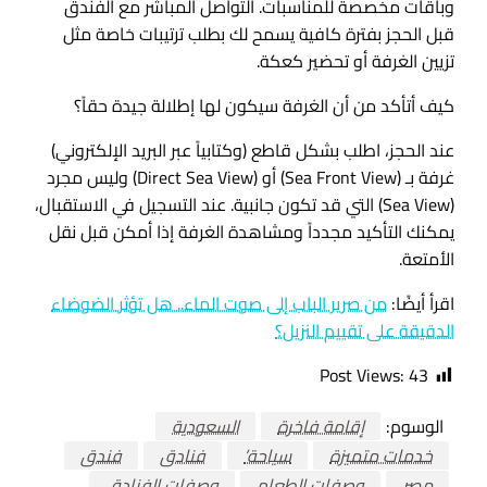
وباقات مخصصة للمناسبات. التواصل المباشر مع الفندق
قبل الحجز بفترة كافية يسمح لك بطلب ترتيبات خاصة مثل
تزيين الغرفة أو تحضير كعكة.
كيف أتأكد من أن الغرفة سيكون لها إطلالة جيدة حقاً؟
عند الحجز، اطلب بشكل قاطع (وكتابياً عبر البريد الإلكتروني)
غرفة بـ (Sea Front View) أو (Direct Sea View) وليس مجرد
(Sea View) التي قد تكون جانبية. عند التسجيل في الاستقبال،
يمكنك التأكيد مجدداً ومشاهدة الغرفة إذا أمكن قبل نقل
الأمتعة.
اقرأ أيضًا:
من صرير الباب إلى صوت الماء.. هل تؤثر الضوضاء
الدقيقة على تقييم النزيل؟
Post Views:
43
الوسوم:
إقامة فاخرة
السعودية
خدمات متميزة
سياحة’
فنادق
فندق
مصر
وصفات الطعام
وصفات الفنادق