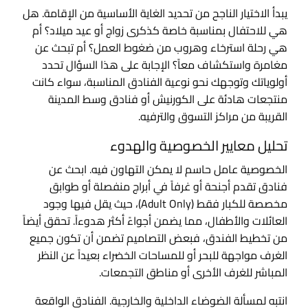
يبدأ الاختيار الناجح من تحديد الغاية الأساسية من الإقامة. هل
هي للاحتفال بمناسبة خاصة كذكرى زواج أو عيد ميلاد؟ أم
هي رحلة استرخاء وهروب من ضغوط العمل؟ أم تبحث عن
مغامرة واستكشاف معاً؟ الإجابة على هذا السؤال تحدد
أولوياتك وتوجهك نحو نوعية الفنادق المناسبة، سواء كانت
منتجعات هادئة على الكورنيش أو فنادق وسط المدينة
القريبة من مراكز التسوق والترفيه.
تحليل معايير الخصوصية والهدوء
الخصوصية عامل حاسم لا يمكن التهاون فيه. ابحث عن
فنادق تقدم أجنحة أو غرفاً في أبراج منفصلة أو طوابق
مخصصة للكبار فقط (Adult Only)، حيث يقل فيها وجود
العائلات والأطفال، مما يضمن أجواءً أكثر هدوءاً. تحقق أيضاً
من تخطيط الفندق، فبعض التصاميم تضمن أن تكون جميع
الغرف مواجهة للبحر أو للمساحات الخضراء بعيداً عن النظر
المباشر للغرف الأخرى أو مناطق التجمعات.
انتبه لمسألة الضوضاء الداخلية والخارجية. الفنادق الواقعة