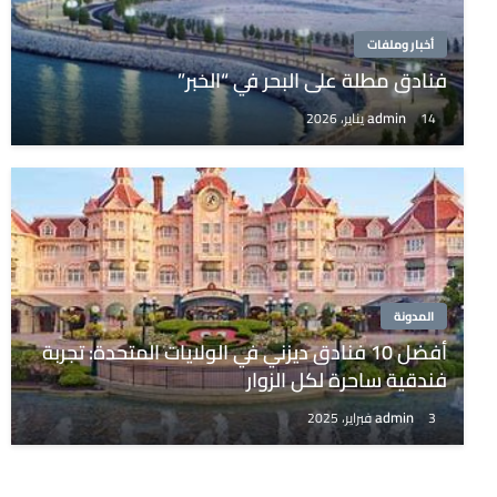
أخبار وملفات
فنادق مطلة على البحر في “الخبر”
admin
14 يناير، 2026
المدونة
أفضل 10 فنادق ديزني في الولايات المتحدة: تجربة
فندقية ساحرة لكل الزوار
admin
3 فبراير، 2025