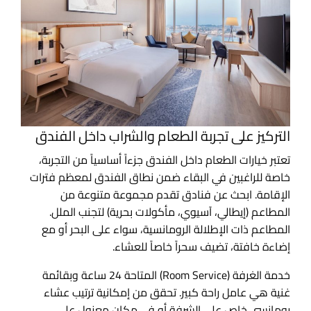
التركيز على تجربة الطعام والشراب داخل الفندق
تعتبر خيارات الطعام داخل الفندق جزءاً أساسياً من التجربة،
خاصة للراغبين في البقاء ضمن نطاق الفندق لمعظم فترات
الإقامة. ابحث عن فنادق تقدم مجموعة متنوعة من
المطاعم (إيطالي، آسيوي، مأكولات بحرية) لتجنب الملل.
المطاعم ذات الإطلالة الرومانسية، سواء على البحر أو مع
إضاءة خافتة، تضيف سحراً خاصاً للعشاء.
خدمة الغرفة (Room Service) المتاحة 24 ساعة وبقائمة
غنية هي عامل راحة كبير. تحقق من إمكانية ترتيب عشاء
رومانسي خاص على الشرفة أو في مكان معزول على