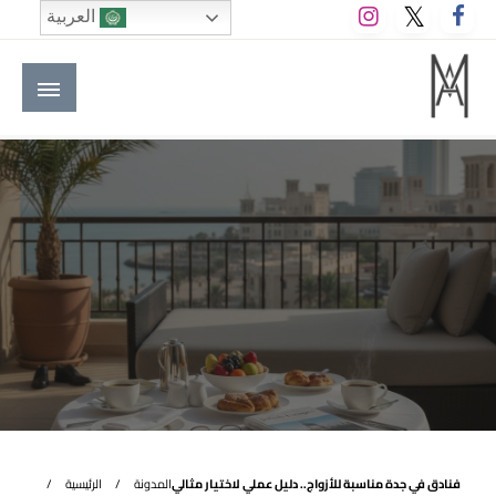
لتخطي
العربية
لى
لمحتوى
M A hotels | إم ايه هوتيلز
الموقع الأول للعاملين في الفنادق في العالم العربي
فنادق في جدة مناسبة للأزواج.. دليل عملي لاختيار مثالي
المدونة
الرئيسية