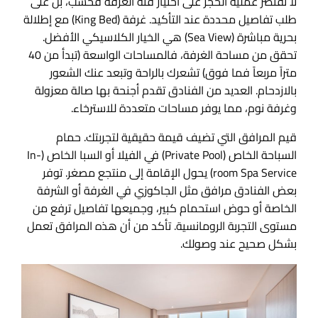
لا تقتصر عملية الحجز على اختيار فئة الغرفة فحسب، بل على
طلب تفاصيل محددة عند التأكيد. غرفة (King Bed) مع إطلالة
بحرية مباشرة (Sea View) هي الخيار الكلاسيكي الأفضل.
تحقق من مساحة الغرفة، فالمساحات الواسعة (تبدأ من 40
متراً مربعاً فما فوق) تشعرك بالراحة وتبعد عنك الشعور
بالازدحام. العديد من الفنادق تقدم أجنحة بها صالة معزولة
وغرفة نوم، مما يوفر مساحات متعددة للاسترخاء.
قيم المرافق التي تضيف قيمة حقيقية لتجربتك. حمام
السباحة الخاص (Private Pool) في الفيلا أو السبا الخاص (In-
room Spa Service) يحول الإقامة إلى منتجع مصغر. توفر
بعض الفنادق مرافق مثل الجاكوزي في الغرفة أو الشرفة
الخاصة أو حوض استحمام كبير، وجميعها تفاصيل ترفع من
مستوى التجربة الرومانسية. تأكد من أن هذه المرافق تعمل
بشكل صحيح عند وصولك.