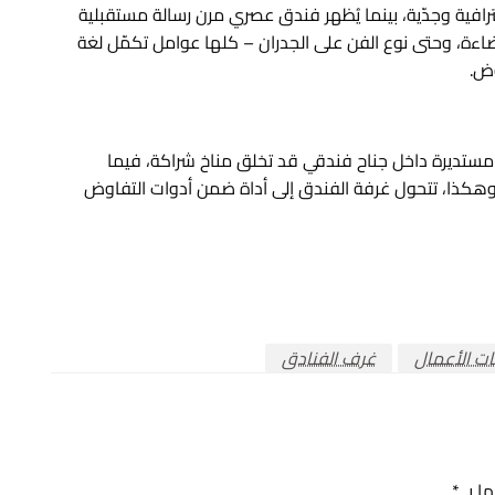
رافية وجدّية، بينما يُظهر فندق عصري مرن رسالة مستقبلية
لإضاءة، وحتى نوع الفن على الجدران – كلها عوامل تكمّل لغة
وض.
 مستديرة داخل جناح فندقي قد تخلق مناخ شراكة، فيما
 وهكذا، تتحول غرفة الفندق إلى أداة ضمن أدوات التفاوض
ت الأعمال
غرف الفنادق
ها بـ
*