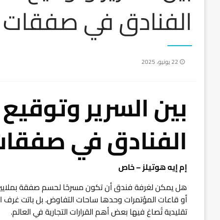
الفنادق في صفقات ا
نُشر
22 يونيو، 2025
في
بين السرير وتوقيع 
الفنادق في صفقات 
إم إيه هوتيلز – خاص
هل يمكن لغرفة فندق أن تكون مسرحًا لحسم صفقة بملايين ا
أو قاعات المؤتمرات وحدها ساحات التفاوض. بل باتت غرف الف
تقليدية تُصاغ فيها بعض أهم القرارات التجارية في العالم.