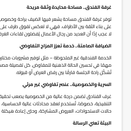
غرفة الفندق.. مساحة محايدة وثقة مريحة
توفر غرفة الفندق مساحة يشعر فيها الضيف براحة وخصوصية ب
على بناء الثقة بين الأطراف. فهي لا تعكس تفوق طرف على آخر
لا عجب إذًا أن العديد من رجال الأعمال يُفضلون لقاءات الغر
الضيافة الصامتة.. خدمة تعزز المزاج التفاوضي
الخدمة الفندقية غير الملحوظة – مثل توفير مشروبات مختارة، 
مهمًا في تحسين الحالة الذهنية للمفاوض. كل تفصيلة مصممة لإ
تُشكّل راحة الجلسة فارقًا بين رفض العرض أو قبوله.
السرية والخصوصية.. عنصر تفاوضي غير مرئي
غرف الفنادق تضمن درجة عالية من الخصوصية يصعب تحقيقها ف
التنفيذية، خصوصًا، تُستخدم لعقد محادثات عالية الحساسية، بع
حالات الاستحواذات، العروض المشتركة، وحتى إعادة هيكلة ا
البيئة تعني الرسالة