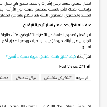
اختيار الفندق نفسه يرسل إشارات واضحة: فندق راقٍ ينقل احت
وإبداعية. كذلك الأمر بالنسبة لتصميم الغرفة، لون الأرائك، ا
الجسد والمحتوى المنطوق. البيئة هنا تتكلم نيابة عن المفا
غرف الفنادق كجزء من استراتيجية الإقناع
لا ينفصل تصميم الجلسة عن التكتيك التفاوضي. مثلًا، طاولة
الجلوس على أرائك مريحة يُذيب الرسميات ويدعو لصدق أكبر.
نفسها.
اقرأ أيضًا:
كيف تخلق رائحة الفندق هوية حسية لا تُنسى؟
Post Views:
271
الوسوم:
التفاوض الفندقي
رجال الأعمال
صفقا
اترك ردا
لن يتم نشر عنوان بريدك الإلكتروني.
الحقول الإلزامية مشار إلي