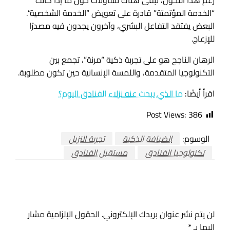
رغم هذا التحوّل، تبقى هناك تساؤلات حول ما إذا كانت
“الخدمة المؤتمتة” قادرة على تعويض “الخدمة الشخصية”.
البعض يفتقد التفاعل البشري، وآخرون يجدون فيه مصدرًا
للإزعاج.
الرهان الناجح هو على تجربة ذكية “مرنة”، تجمع بين
التكنولوجيا المتقدمة، واللمسة الإنسانية حين تكون مطلوبة.
اقرأ أيضًا:
ما الذي يبحث عنه نزلاء الفنادق اليوم؟
Post Views:
386
الوسوم:
الضيافة الذكية
تجربة النزيل
تكنولوجيا الفنادق
مستقبل الفنادق
اترك ردا
لن يتم نشر عنوان بريدك الإلكتروني.
الحقول الإلزامية مشار
إليها بـ
*