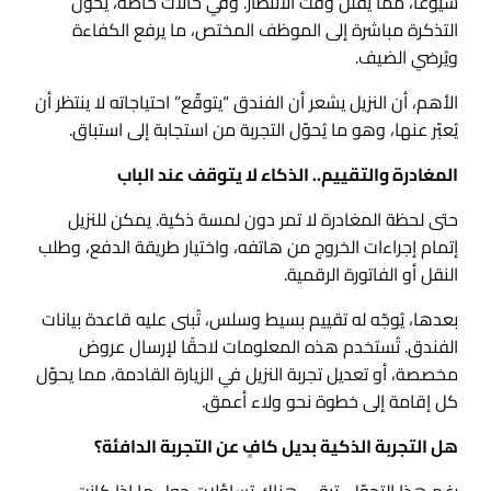
شيوعًا، مما يُقلل وقت الانتظار. وفي حالات خاصة، يُحوّل
التذكرة مباشرة إلى الموظف المختص، ما يرفع الكفاءة
ويُرضي الضيف.
الأهم، أن النزيل يشعر أن الفندق “يتوقّع” احتياجاته لا ينتظر أن
يُعبّر عنها، وهو ما يُحوّل التجربة من استجابة إلى استباق.
المغادرة والتقييم.. الذكاء لا يتوقف عند الباب
حتى لحظة المغادرة لا تمر دون لمسة ذكية. يمكن للنزيل
إتمام إجراءات الخروج من هاتفه، واختيار طريقة الدفع، وطلب
النقل أو الفاتورة الرقمية.
بعدها، يُوجّه له تقييم بسيط وسلس، تُبنى عليه قاعدة بيانات
الفندق. تُستخدم هذه المعلومات لاحقًا لإرسال عروض
مخصصة، أو تعديل تجربة النزيل في الزيارة القادمة، مما يحوّل
كل إقامة إلى خطوة نحو ولاء أعمق.
هل التجربة الذكية بديل كافٍ عن التجربة الدافئة؟