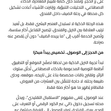
على زر الحجز، وتمتد حتى كتابة تقييم المغادرة. الذكاء
الاصطناعي، التحليلات التنبؤية، وإنترنت الأشياء أعادت تشكيل
كل محطة في رحلة الضيف داخل الفندق.
هذه الرحلة الذكية لا تستبدل العنصر البشري فقط، بل تُعيد
ترتيب العلاقة بين النزيل والفندق، ليُصبح التفاعل أكثر سلاسة،
وتُصبح الخدمة أقرب إلى “ما يريده الضيف” دون أن يُفصح عنه
صراحة.
من الحجز إلى الوصول.. تخصيص يبدأ مبكرًا
تبدأ تجربة النزيل الذكية من لحظة تصفّح الموقع أو التطبيق.
أنظمة التوصية المدعومة بالذكاء الاصطناعي تُحلّل سلوك
الزائر، وتقترح باقات مخصصة بناءً على تاريخه، موقعه، وحتى
طبيعة رحلته. لا حاجة للتنقّل بين العشرات من العروض،
فالنظام يُظهِر ما هو أكثر صلة فقط.
عند الوصول، يُلغى مفهوم “الاستقبال التقليدي”، ويحلّ
محله تسجيل دخول ذاتي عبر الكود الرقمي أو التعرف على
الوجه. بعض الفنادق توفر الوصول إلى الغرفة مباشرة عبر