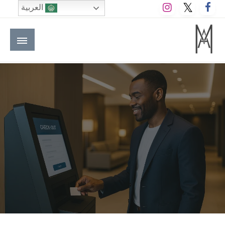
لتخطي
العربية
لى
لمحتوى
M A hotels | إم ايه هوتيلز
الموقع الأول للعاملين في الفنادق في العالم العربي