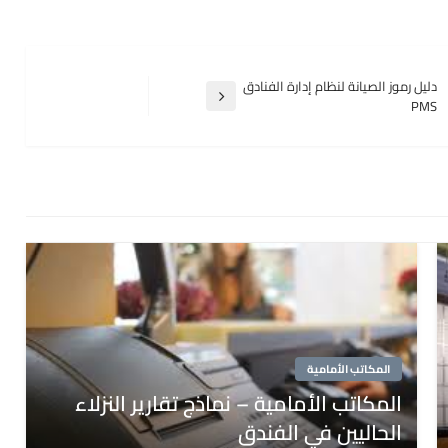
دليل رموز الصيانة لنظام إدارة الفنادق
المقالة
PMS
التالية
المكاتب الأمامية
المكاتب الأمامية – نماذج تقارير النزلاء
الحاليين في الفندق