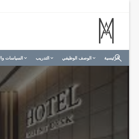
لتخطي
لى
لمحتوى
الموقع الأول للعاملين في الفنادق في العالم العربي
M A hotels | إم ايه هوتيلز
الرئيسية
الوصف الوظيفي
التدريب
السياسات وال