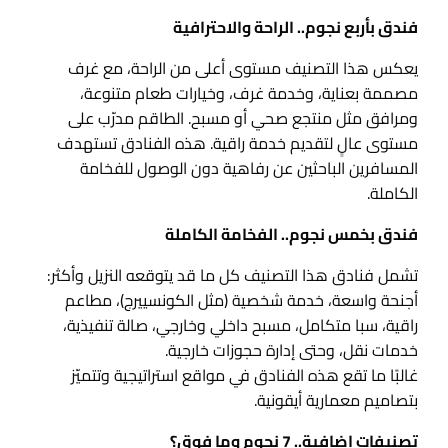
فندق بأربع نجوم.. الراحة والاحترافية
يعكس هذا التصنيف مستوى أعلى من الراحة، مع غرف
مصممة بعناية، وخدمة غرف، وخيارات طعام متنوعة،
ومرافق مثل منتجع صحي أو مسبح. الطاقم مدرّب على
مستوى عالٍ لتقديم خدمة راقية. هذه الفنادق تستهدف
المسافرين الباحثين عن رفاهية دون الوصول للفخامة
الكاملة.
فندق بخمس نجوم.. الفخامة الكاملة
تشمل فنادق هذا التصنيف كل ما قد يتوقعه النزيل وأكثر:
أجنحة واسعة، خدمة شخصية (مثل الكونسييرج)، مطاعم
راقية، سبا متكامل، مسبح داخلي وخارجي، صالة تنفيذية،
خدمات نقل، وحتى إدارة حجوزات خارجية.
غالبًا ما تقع هذه الفنادق في مواقع استراتيجية وتتميّز
بتصاميم معمارية أيقونية.
تصنيفات إضافية.. 7 نجوم وما فوق؟