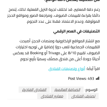
رغم دقة المعايير، قد تختلف تجربة النزيل الفعلية. لذلك، يُنصح
دائمًا بقراءة تقييمات الضيوف، ومراجعة الصور ومواقع الحجز
الموثوقة، وعدم الاعتماد فقط على عدد النجوم.
التصنيفات في العصر الرقمي
مع انتشار المواقع الإلكترونية ومنصات الحجز، أصبحت
التقييمات الجماعية تلعب دورًا إضافيًا في توجيه اختيارات
الضيوف. تقييم 8/10 على Trivago أو Booking قد يعكس
أحيانًا جودة أعلى من فندق مصنّف رسميًا بأربع نجوم.
اقرأ أيضًا:
أنواع وتصنيفات الفنادق
Post Views:
493
الوسوم:
الضيافة العالمية
الفنادق الفاخرة
تصنيف الفنادق
معايير الفنادق