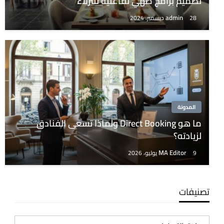
تصميم برامج طهي تفاعلية للنزلاء
admin
28 ديسمبر، 2024
المدونة
ما هو Direct Booking ولماذا تسعى الفنادق
لزيادته؟
MA Editor
9 يوليو، 2026
تصنيفات
تصنيفات