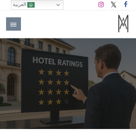
لتخطي
العربية
لى
لمحتوى
M A hotels | إم ايه هوتيلز
الموقع الأول للعاملين في الفنادق في العالم العربي