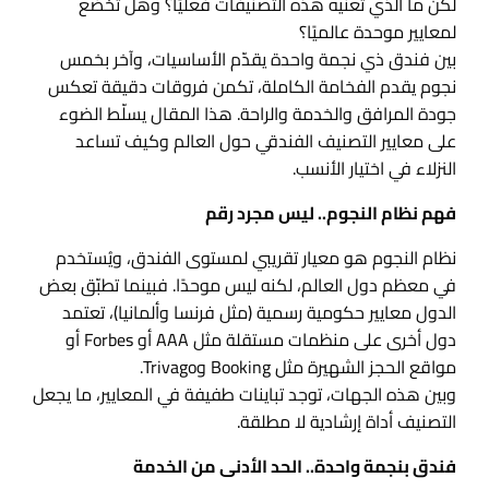
لكن ما الذي تعنيه هذه التصنيفات فعليًا؟ وهل تخضع
لمعايير موحدة عالميًا؟
بين فندق ذي نجمة واحدة يقدّم الأساسيات، وآخر بخمس
نجوم يقدم الفخامة الكاملة، تكمن فروقات دقيقة تعكس
جودة المرافق والخدمة والراحة. هذا المقال يسلّط الضوء
على معايير التصنيف الفندقي حول العالم وكيف تساعد
النزلاء في اختيار الأنسب.
فهم نظام النجوم.. ليس مجرد رقم
نظام النجوم هو معيار تقريبي لمستوى الفندق، ويُستخدم
في معظم دول العالم، لكنه ليس موحدًا. فبينما تطبّق بعض
الدول معايير حكومية رسمية (مثل فرنسا وألمانيا)، تعتمد
دول أخرى على منظمات مستقلة مثل AAA أو Forbes أو
مواقع الحجز الشهيرة مثل Booking وTrivago.
وبين هذه الجهات، توجد تباينات طفيفة في المعايير، ما يجعل
التصنيف أداة إرشادية لا مطلقة.
فندق بنجمة واحدة.. الحد الأدنى من الخدمة