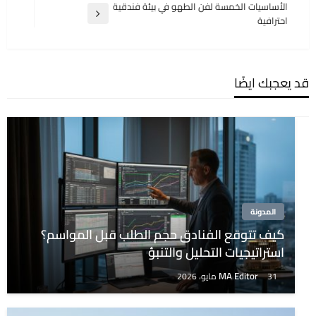
السابقة
الأساسيات الخمسة لفن الطهو في بيئة فندقية
المقالة
احترافية
التالية
قد يعجبك ايضًا
المدونة
كيف تتوقع الفنادق حجم الطلب قبل المواسم؟
استراتيجيات التحليل والتنبؤ
MA Editor
31 مايو، 2026