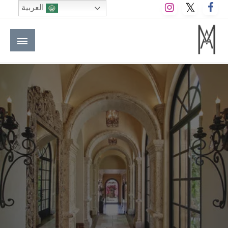
لتخطي
العربية
لى
لمحتوى
M A hotels | إم ايه هوتيلز
الموقع الأول للعاملين في الفنادق في العالم العربي