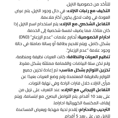
للتأكد من خصوصية النزيل.
التكيف مع رغبات النزلاء:
في حال وجود النزيل، يتم عرض
العودة في وقت لاحق يكون أكثر ملاءمة.
التفاعل الشخصي مع النزلاء:
يتم استخدام اسم النزيل إذا
كان متاحًا، مما يضيف لمسة شخصية إلى الخدمة.
احترام الخصوصية:
تُحترم علامات “عدم الإزعاج” (DND)
بشكل كامل، ويتم تقديم بطاقة أو رسالة صامتة في حالة
وجود علامة “عدم الإزعاج”.
تنظيم العربات والنظافة:
كانت العربات نظيفة ومنظمة،
ولم تكن سلة البياضات والقمامة ممتلئة بشكل مفرط.
تخزين اللوازم بشكل مناسب:
تم إعادة تخزين جميع
اللوازم بالطريقة المعتمدة وتم وضع العربات بعيدًا عن
مرأى النزلاء خلال فترات الراحة وفي نهاية النوبات.
التفاعل الإيجابي مع النزلاء:
عند التعرف على نزيل من
على بعد 10 أقدام، يتم التواصل البصري مع ابتسامة، ويتم
إيقاف المكنسة الكهربائية احتراما.
الترحيب والاحترام:
يُقدم تحية مهذبة ويعرض المساعدة
للنزيل من على بعد 5 أقدام.