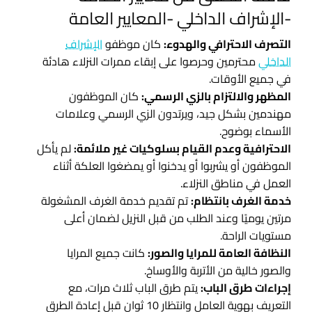
-الإشراف الداخلي -المعايير العامة
التصرف الاحترافي والهدوء:
كان موظفو
الإشراف
الداخلي
محترمين وحرصوا على إبقاء ممرات النزلاء هادئة
في جميع الأوقات.
المظهر والالتزام بالزي الرسمي:
كان الموظفون
مهندمين بشكل جيد، ويرتدون الزي الرسمي وعلامات
الأسماء بوضوح.
الاحترافية وعدم القيام بسلوكيات غير ملائمة:
لم يأكل
الموظفون أو يشربوا أو يدخنوا أو يمضغوا العلكة أثناء
العمل في مناطق النزلاء.
خدمة الغرف بانتظام:
تم تقديم خدمة الغرف المشغولة
مرتين يوميًا وعند الطلب من قبل النزيل لضمان أعلى
مستويات الراحة.
النظافة العامة للمرايا والصور:
كانت جميع المرايا
والصور خالية من الأتربة والأوساخ.
إجراءات طرق الباب:
يتم طرق الباب ثلاث مرات، مع
التعريف بهوية العامل وانتظار 10 ثوانٍ قبل إعادة الطرق