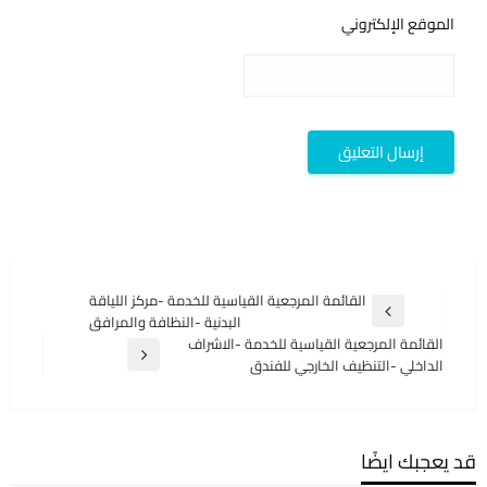
الموقع الإلكتروني
تصفّح
القائمة المرجعية القياسية للخدمة -مركز اللياقة
المقالة
البدنية -النظافة والمرافق
المقالات
السابقة
القائمة المرجعية القياسية للخدمة -الاشراف
المقالة
الداخلي -التنظيف الخارجي للفندق
التالية
قد يعجبك ايضًا