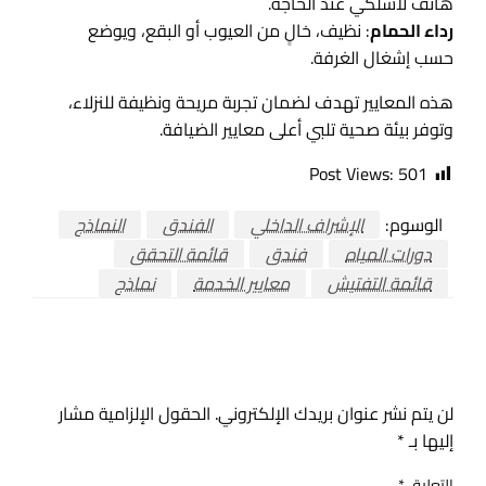
هاتف لاسلكي عند الحاجة.
رداء الحمام
: نظيف، خالٍ من العيوب أو البقع، ويوضع
حسب إشغال الغرفة.
هذه المعايير تهدف لضمان تجربة مريحة ونظيفة للنزلاء،
وتوفر بيئة صحية تلبي أعلى معايير الضيافة.
Post Views:
501
الوسوم:
الإشراف الداخلي
الفندق
النماذج
دورات المياه
فندق
قائمة التحقق
قائمة التفتيش
معايير الخدمة
نماذج
اترك ردا
لن يتم نشر عنوان بريدك الإلكتروني.
الحقول الإلزامية مشار
إليها بـ
*
التعليق
*