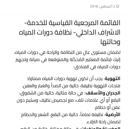
نُشر
2 أغسطس، 2018
في
القائمة المرجعية القياسية للخدمة-
الاشراف الداخلي- نظافة دورات المياه
وحالتها
لضمان مستوى عالٍ من النظافة والراحة في دورات المياه،
إليك قائمة المعايير المُحدّثة والمتوقعة في صيانة وتجهيز
دورات المياه في الفنادق:
التهوية
: يجب أن تكون تهوية دورات المياه ممتازة؛
فتحات التهوية نظيفة، خالية من الصدأ والغبار والعفن.
الجدران والأسقف
: في حالة مثالية، خالية من الشقوق،
البقع أو أي علامات تلف، مع تجصيص نظيف وسليم دون
عفن أو حطام.
الأرضية
: نظيفة تماماً، خالية من البقع، الشعر والحطام
لضمان راحة النزلاء.
المغسلة والحنفيات
: في حالة ممتازة، خالية من البقع