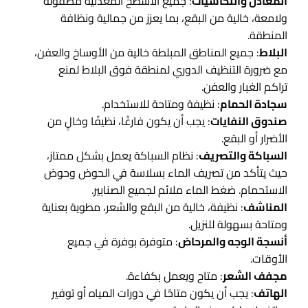
المعادن والنحاسيات
: جميع الأسطح المعدنية مصقولة
ولامعة، خالية من البقع، بما يعزز من جمالية ونظافة
المنطقة.
البلاط
: جميع المناطق المبلطة خالية من الأوساخ والعفن،
مع ضرورة التنظيف الدوري لمنطقة فوق البلاط لمنع
تراكم الغبار والعفن.
سجادة الحمام
: نظيفة ومتاحة للاستخدام.
صندوق النفايات
: يجب أن يكون فارغًا، نظيفًا وخالٍ من
الأضرار أو البقع.
السباكة والتصريف
: نظام السباكة يعمل بشكل ممتاز،
حيث يتأكد من تصريف الماء بسلاسة في الحوض وحوض
الاستحمام. ضغط الماء ملائم لجميع الصنابير.
المناشف
: نظيفة، خالية من البقع والشعر، مطوية بعناية
ومتاحة بسهولة للنزيل.
أنسجة الوجه والمرحاض
: متوفرة بوفرة في جميع
الأوقات.
مجفف الشعر
: متاح ويعمل بكفاءة.
الهاتف
: يجب أن يكون متاحًا في دورات المياه أو توفير