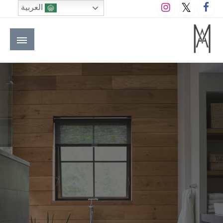
لتخطي
العربية
لى
لمحتوى
M A hotels | إم ايه هوتيلز
الموقع الأول للعاملين في الفنادق في العالم العربي