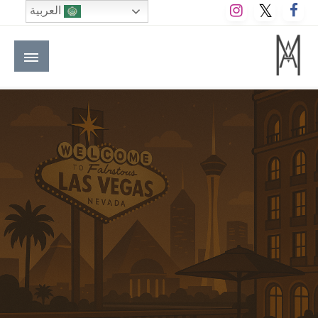
لتخطي
العربية
لى
لمحتوى
M A hotels | إم ايه هوتيلز
الموقع الأول للعاملين في الفنادق في العالم العربي