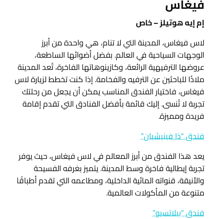
فيغاس
إم إيه هوتيلز – خاص
لاس فيغاس، المدينة التي لا تنام، هي واحدة من أبرز
الوجهات السياحية في العالم. بفضل أضوائها الساطعة،
عروضها الترفيهية الرائعة، وكازينوهاتها الفاخرة، تُعد المدينة
ملاذًا للباحثين عن الترفيه والفخامة. إذا كنت تخطط لزيارة لاس
فيغاس، فاختيار الفندق المناسب يمكن أن يجعل من رحلتك
تجربة لا تُنسى. إليك قائمة بأفضل الفنادق التي تقدم إقامة
فريدة ومميزة.
فندق “ذا فينيشيان”
يعد هذا الفندق من أبرز المعالم في لاس فيغاس، حيث يوفر
تجربة إيطالية فاخرة وسط المدينة. يتميز بغرفه الفسيحة
والأنيقة، قنواته المائية الداخلية، ومطاعمه التي تقدم أطباقًا
متنوعة من المأكولات العالمية.
فندق “بيلاتسيو”