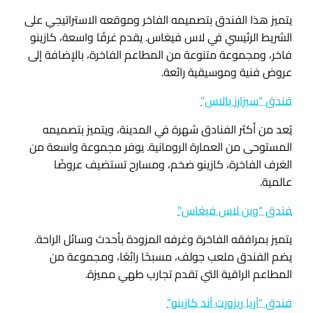
يتميز هذا الفندق بتصميمه الفاخر وموقعه الاستراتيجي على
الشريط الرئيسي في لاس فيغاس. يقدم غرفًا واسعة، كازينو
فاخر، ومجموعة متنوعة من المطاعم الفاخرة، بالإضافة إلى
عروض فنية وموسيقية رائعة.
فندق “سيزارز بالاس”
يُعد من أكثر الفنادق شهرة في المدينة، ويتميز بتصميمه
المستوحى من العمارة الرومانية. يوفر مجموعة واسعة من
الغرف الفاخرة، كازينو ضخم، ومسارح تستضيف عروضًا
عالمية.
فندق “وين لاس فيغاس”
يتميز بمرافقه الفاخرة وغرفه المزودة بأحدث وسائل الراحة.
يضم الفندق ملعب جولف، مسبحًا رائعًا، ومجموعة من
المطاعم الراقية التي تقدم تجارب طهي مميزة.
فندق “آريا ريزورت آند كازينو”