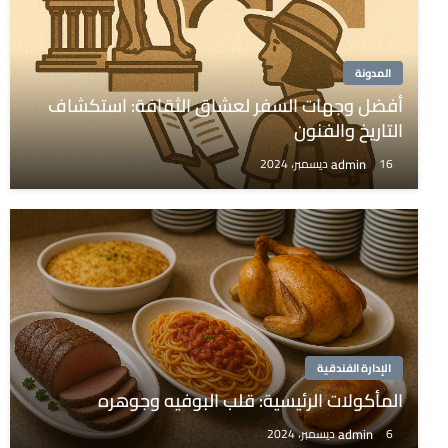
المدونة
أفضل وجهات السفر لعشاق الثقافة: استكشاف
التاريخ والفنون
admin
16 ديسمبر، 2024
الإدارة الفندقية
المأكولات الرئيسية: قلب البوفيه وجوهره
admin
6 ديسمبر، 2024