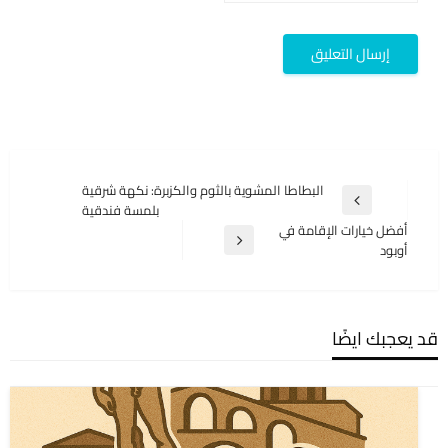
تصفّح
البطاطا المشوية بالثوم والكزبرة: نكهة شرقية
المقالة
بلمسة فندقية
المقالات
السابقة
أفضل خيارات الإقامة في
المقالة
أوبود
التالية
قد يعجبك ايضًا