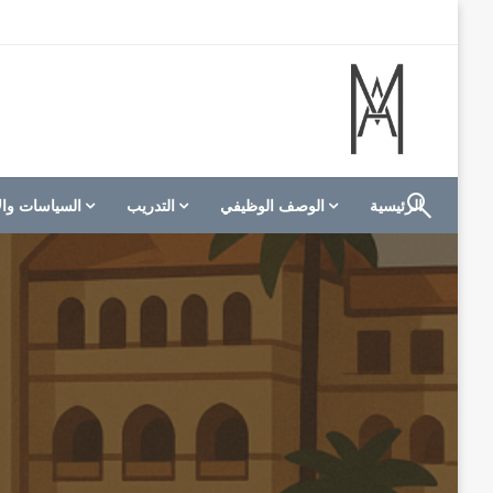
لتخطي
لى
لمحتوى
الموقع الأول للعاملين في الفنادق في العالم العربي
M A hotels | إم ايه هوتيلز
الرئيسية
الوصف الوظيفي
التدريب
السياسات وال