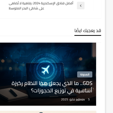
تصفّح
أفضل فنادق الإسكندرية 2024: رفاهية لا تُضاهى
المقالة
على شاطئ البحر المتوسط
السابقة
المقالات
قد يعجبك ايضًا
المدونة
GDS.. ما الذي يجعل هذا النظام ركيزة
أساسية في توزيع الحجوزات؟
admin
5 مايو، 2025