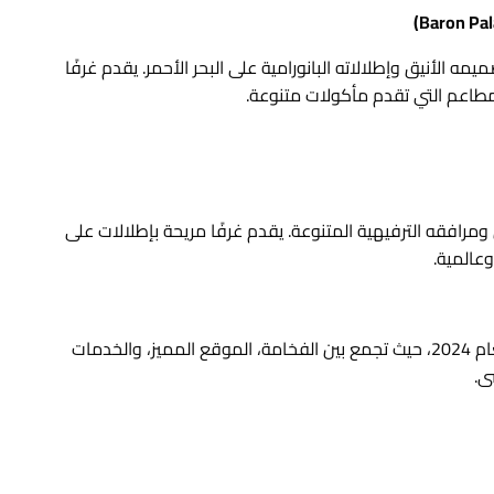
الأنيق وإطلالاته البانورامية على البحر الأحمر. يقدم غرفًا
طاعم التي تقدم مأكولات متنوعة.
مرافقه الترفيهية المتنوعة. يقدم غرفًا مريحة بإطلالات على
عالمية.
تُعَدُّ هذه الفنادق من أفضل الخيارات للإقامة في الغردقة لعام 2024، حيث تجمع بين الفخامة، الموقع المميز، والخدمات
ى.