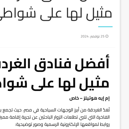
مثيل لها على شواطئ 
نُشر
25 نوفمبر، 2024
في
مثيل لها على شواط
إم إيه هوتيلز – خاص
تُعَدُّ الغردقة من أبرز الوجهات السياحية في مصر، حيث تجمع
روابط لمواقعها الإلكترونية الرسمية وصور توضيحية: