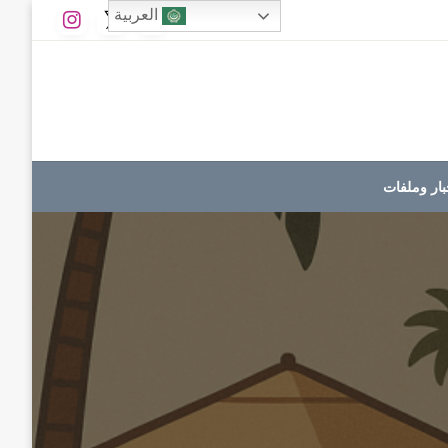
العربية
بار وملفات