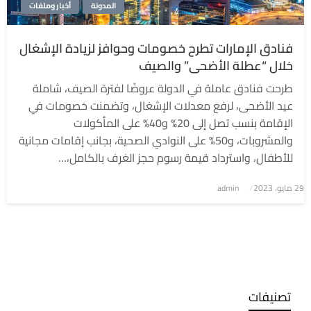
المدونة
أخبار وملفات
فنادق الإمارات تطرح خصومات وحوافز لزيادة الإشغال
خلال “عطلة الأضحى” والصيف
طرحت فنادق عاملة في الدولة عروضًا لفترة الصيف، شاملة
عيد الأضحى، لرفع معدلات الإشغال، وتضمنت خصومات في
الإقامة بنسب تصل إلى 20% و40% على المأكولات
والمشروبات، و50% على النوادي الصحية، بجانب إقامات مجانية
للأطفال، واسترداد قيمة رسوم حجز الغرف بالكامل،…
نُشر
29 مايو، 2023
admin
في
تصنيفات