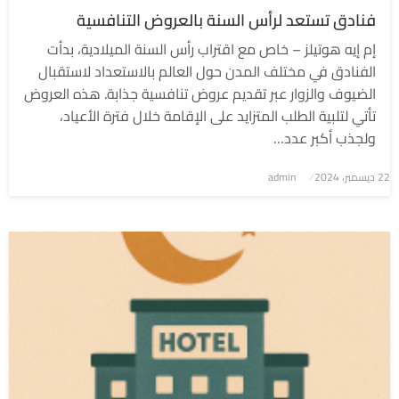
فنادق تستعد لرأس السنة بالعروض التنافسية
إم إيه هوتيلز – خاص مع اقتراب رأس السنة الميلادية، بدأت
الفنادق في مختلف المدن حول العالم بالاستعداد لاستقبال
الضيوف والزوار عبر تقديم عروض تنافسية جذابة. هذه العروض
تأتي لتلبية الطلب المتزايد على الإقامة خلال فترة الأعياد،
ولجذب أكبر عدد…
نُشر
22 ديسمبر، 2024
admin
في