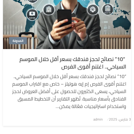
المدونة
“10” نصائح لحجز فندقك بسعر أقل خلال الموسم
السياحي.. اغتنم أقوى الفرص
“10” نصائح لحجز فندقك بسعر أقل خلال الموسم السياحي..
اغتنم أقوى الفرص إم إيه هوتيلز – خاص مع اقتراب الموسم
السياحي، يسعى الكثيرون للحصول على أفضل العروض لحجز
الفنادق بأسعار مناسبة. تُظهر التقارير أن التخطيط المسبق
واستخدام استراتيجيات فعّالة يمكن…
3 مارس، 2025
نُشر
admin
في