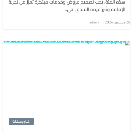
هذه الفئة، يجب تصميم عروض وخدمات مبتكرة تُعزز من تجربة
الإقامة وتُبرز قيمة الفندق. في…
نُشر
25 ديسمبر، 2024
admin
في
أخبار وملفات