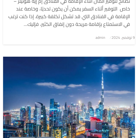
نصائح لتوفير المال أثناء الإقامة في الفنادق إم إيه هوتيلز –
خاص التوفير أثناء السفر يمكن أن يكون تحديًا، وخاصة عند
الإقامة في الفنادق التي قد تشكل تكلفة كبيرة. إذا كنت ترغب
في الاستمتاع بإقامة مريحة دون إنفاق الكثير، فإليك…
9 نوفمبر، 2024
نُشر
admin
في