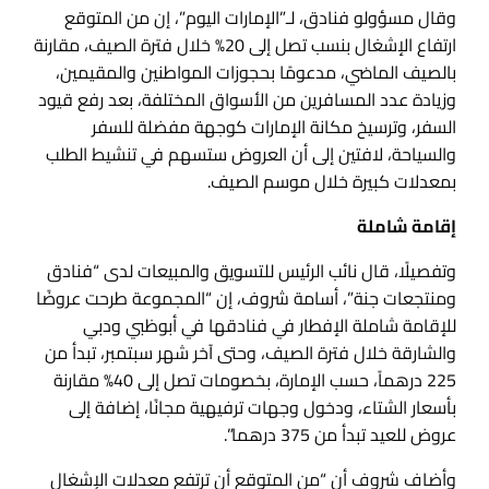
وقال مسؤولو فنادق، لـ”الإمارات اليوم”، إن من المتوقع
ارتفاع الإشغال بنسب تصل إلى 20% خلال فترة الصيف، مقارنة
بالصيف الماضي، مدعومًا بحجوزات المواطنين والمقيمين،
وزيادة عدد المسافرين من الأسواق المختلفة، بعد رفع قيود
السفر، وترسيخ مكانة الإمارات كوجهة مفضلة للسفر
والسياحة، لافتين إلى أن العروض ستسهم في تنشيط الطلب
بمعدلات كبيرة خلال موسم الصيف.
إقامة شاملة
وتفصيلًا، قال نائب الرئيس للتسويق والمبيعات لدى “فنادق
ومنتجعات جنة”، أسامة شروف، إن “المجموعة طرحت عروضًا
للإقامة شاملة الإفطار في فنادقها في أبوظبي ودبي
والشارقة خلال فترة الصيف، وحتى آخر شهر سبتمبر، تبدأ من
225 درهماً، حسب الإمارة، بخصومات تصل إلى 40% مقارنة
بأسعار الشتاء، ودخول وجهات ترفيهية مجانًا، إضافة إلى
عروض للعيد تبدأ من 375 درهما”.
وأضاف شروف أن “من المتوقع أن ترتفع معدلات الإشغال