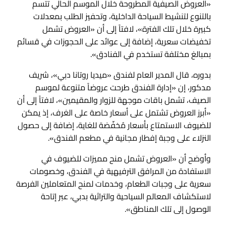
«العروض الصيفية المطروحة خلال الموسم الحالي تتسم
بالتنوع لتنشيط السياحة الداخلية، وتحفيز الطلب بمعدلات
كبيرة خلال تلك الفترة»، لافتاً إلى أن «العروض تشمل
تخفيضات سعرية، إضافة إلى عوائد على الحجوزات في قسائم
بمبالغ مختلفة تستخدم في الفنادق».
بدوره، قال المدير العام لفندق «ميديا روتانا دبي»، شريف
مدكور، إن «إدارة الفندق طرحت عروضاً متنوعة لموسم
الصيف، تشمل باقات موجهة للزوار والمقيمين»، لافتاً إلى أن
«أبرز العروض تشتمل على أسعار خاصة على الغرف، إذ يمكن
للضيوف الاستمتاع بأسعار مُخفّضة للغاية، إضافة إلى حصول
النزلاء على وجبة إفطار مجانية في مطعم الفندق».
وأوضح أن «العروض تشمل منح مميزات للضيوف في
الاستفادة من المرافق الترفيهية في الفندق، وخصومات
سعرية على وجبات الطعام، وخدمات لمنح المتعاملين الفرصة
لاستكشاف المعالم السياحية والتراثية بدبي، عبر إتاحة
الوصول إلى تلك المناطق».