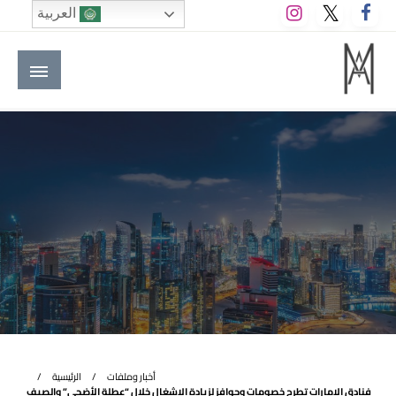
لتخطي
العربية
لى
لمحتوى
M A hotels | إم ايه هوتيلز
الموقع الأول للعاملين في الفنادق في العالم العربي
أخبار وملفات
الرئيسية
فنادق الإمارات تطرح خصومات وحوافز لزيادة الإشغال خلال “عطلة الأضحى” والصيف