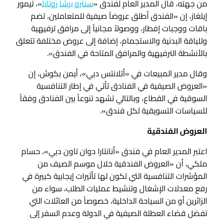
من جهته، قال المدير العام لفندق «
سنترو برشا روتانا
»، تيمور
إيلغاز، إن «الفندق أطلق عروضاً صيفية للمتعاملين، تضم
باقات ووجبات إفطار، ووصولاً مجانياً إلى مرافق ترفيهية
وللياقة البدنية والاستجمام، إضافة إلى عروض مختلفة تتعلق
بالأنشطة الترفيهية والمرافق المتاحة في الفندق».
وقال مدير المبيعات في «أتلانتس دبي»، أيمن بكوش، إن
«العروض الصيفية في الفنادق تأتي في إطار التنافسية
السوقية في القطاع، وبالتالي تشهد تنوعاً بين الفنادق وفقاً
للسياسات التسويقية لكل فندق».
العروض الفندقية
اعتبر المدير العام في فندق «أنانتارا دوان تاون دبي»، حسام
ملكي، أن «العروض الفندقية خلال موسم الصيف من
المؤشرات التنافسية التي تكون لها تأثيرات إيجابية كبيرة في
رفع معدلات الإشغال وتنشيط عمليات الطلب، سواء من
الزائرين أو من السياحة الداخلية، خصوصاً من العائلات التي
تفضل قضاء العطلة الصيفية في الدولة وعدم السفر إلى