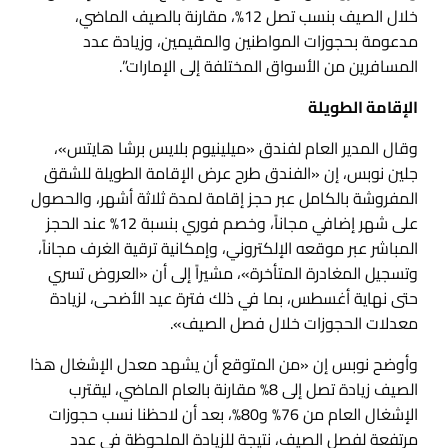
خلال الصيف بنسب تصل 12%، مقارنة بالصيف الماضي،
مدعومة بحجوزات المواطنين والمقيمين، وزيادة عدد
المسافرين من الأسواق المختلفة إلى الإمارات”.
الإقامة الطويلة
وقال المدير العام لفندق «ميلينيوم بلايس برشا هايتس»،
جلين نوبس، إن «الفندق طرح عرض الإقامة الطويلة للشقق
المفروشة بالكامل عبر حجز إقامة لمدة ثلاثة أشهر، والحصول
على شهر إضافي مجاناً، وخصم فوري بنسبة 12% عند الحجز
المباشر عبر موقعه الإلكتروني، وإمكانية ترقية الغرف مجاناً،
وتسجيل المغادرة المتأخرة»، مشيراً إلى أن «العروض تسري
حتى نهاية أغسطس، بما في ذلك فترة عيد الأضحى، لزيادة
معدلات الحجوزات خلال فصل الصيف».
وأوضح نوبس إن «من المتوقع أن يشهد معدل الإشغال هذا
الصيف زيادة تصل إلى 8% مقارنة بالعام الماضي، ليقترب
الإشغال العام من 76% و80%، بعد أن لاحظنا نسب حجوزات
مرتفعة لفصل الصيف، نتيجة للزيادة الملحوظة في عدد