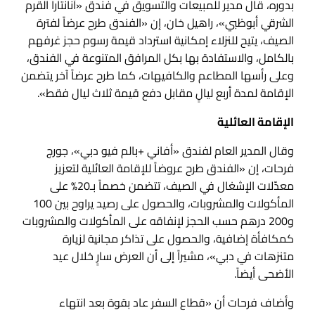
بدوره، قال مدير للمبيعات والتسويق في فندق «أنانتارا القرم
الشرقي أبوظبي»، راهيل خان، إن «الفندق طرح عرضاً لفترة
الصيف، يتيح للنزلاء إمكانية استرداد قيمة رسوم حجز غرفهم
بالكامل، والاستفادة بها بكل المرافق المتنوعة في الفندق،
وعلى رأسها المطاعم والكافيهات، كما طرح عرضاً آخر يتضمن
الإقامة لمدة أربع ليالٍ مقابل دفع قيمة ثلاث ليال فقط».
الإقامة العائلية
وقال المدير العام لفندق «أفاني +بالم فيو دبي»، جورج
فرحات، إن «الفندق طرح عروضاً للإقامة العائلية لتعزيز
معدّلات الإشغال في الصيف، تتضمن خصماً بـ20% على
المأكولات والمشروبات، والحصول على رصيد يراوح بين 100
و200 درهم حسب الحجز لإنفاقه على المأكولات والمشروبات
كمكافأة إضافية، والحصول على تذاكر مجانية لزيارة
متنزهات في دبي»، مشيراً إلى أن العرض سارٍ خلال عيد
الأضحى أيضاً.
وأضاف فرحات أن «قطاع السفر عاد بقوة بعد انتهاء