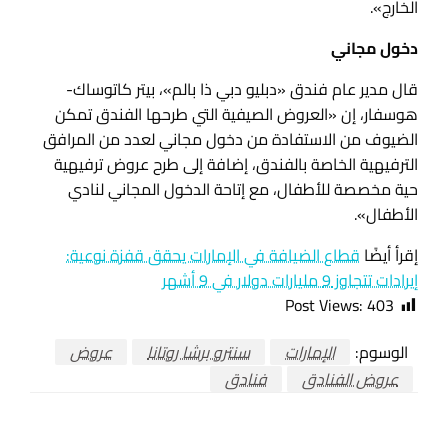
الخارج».
دخول مجاني
قال مدير عام فندق «دبليو دبي ذا بالم»، بيتر كاتوساك-
هوسفار، إن «العروض الصيفية التي طرحها الفندق تمكن
الضيوف من الاستفادة من دخول مجاني لعدد من المرافق
الترفيهية الخاصة بالفندق، إضافة إلى طرح عروض ترفيهية
حية مخصصة للأطفال، مع إتاحة الدخول المجاني لنادي
الأطفال».
إقرأ أيضًا
قطاع الضيافة في الإمارات يحقق قفزة نوعية:
إيرادات تتجاوز 9 مليارات دولار في 9 أشهر
Post Views:
403
الوسوم:
الإمارات
سنترو برشا روتانا
عروض
عروض الفنادق
فنادق