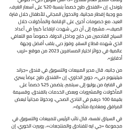
بلوندل، إن «الفندق طرح خصماً بنسبة 20% على أسعار الغرف،
مع وجبة إفطار مجانية، والدخول المجاني للأطفال خلال فترة
العيد، مع خصومات أخرى على الإقامة والمأكولات خلال
الصيف»، مشيرة إلى أن دبي شهدت ارتفاعاً كبيراً في أعداد
السياح القادمين من خارج وداخل الدولة، خصوصاً مع التعافي
الذي شهده قطاع السفر، وفوز دبي بلقب أفضل وجهة
عالمية في جوائز اختيار المسافرين 2023 من موقع «تريب
أدفايزر».
من جانبه، قال مدير المبيعات والتسويق في فندق «جراند
ميلينيوم دبي»، جورج الحاوي، إن «الفندق طرح عرضاً يسري
في الفترة من يوليو إلى سبتمبر، يتضمن 25% خصماً على
المأكولات والمشروبات وبعض الخدمات بالفندق، وقسيمة
بقيمة 100 درهم في النادي الصحي، ودخولاً مجانياً لبعض
المرافق ومغادرة متأخرة».
في السياق نفسه، قال نائب الرئيس للمبيعات والتسويق في
مجموعة «جي ايه للفنادق والمنتجعات»، روبيرت الخوري، إن