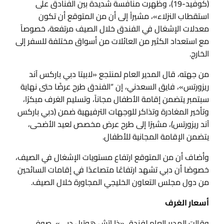
(كوفيد-19)، وظهرت منافسة شديدة بين الفنادق على
استقطاب النزلاء»، مشيراً إلى أن من المتوقع أن تكون
معدلات الإشغال في الفندق خلال الصيف مرتفعة، خصوصاً
مع استعداد الكثير من العائلات من أسواق مختلفة للسفر إلى
الخارج.
من جهته، قال المدير العام لمنتجع «لابيتا دبي باركس آند
ريزورتس»، فايق السعدني، إن “الفندق طرح عرضًا حتى نهاية
سبتمبر يتضمن إقامة الأطفال مجاناً، وتسليم الغرف مبكرًا،
وتأخير المغادرة وتذاكر للوجهات الترفيهية ضمن (دبي باركس
آند ريزورتس)، مشيرًا إلى طرح عرض مخصص لعيد الأضحى،
يتضمن الإقامة المجانية للأطفال.
وأضاف أن من المتوقع ارتفاع مستويات الإشغال في الصيف،
خصوصًا أن دبي تشهد ارتفاعًا متصاعدًا في إقامات السائحين
من دول مجلس التعاون الخليجي المجاورة خلال الصيف.
أسعار الغرف
وقالت المدير العام لفندق «ذا اتش هوتيل دبي»، صوفي