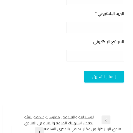
البريد الإلكتروني
*
الموقع الإلكتروني
تصفّح
الاستدامة والفندقة.. ممارسات صديقة للبيئة
المقالة
لخفض استهلاك الطاقة والمياه في الفنادق
المقالات
السابقة
فندق الريتز كارلتون عمّان يحتفي بالذكرى السنوية